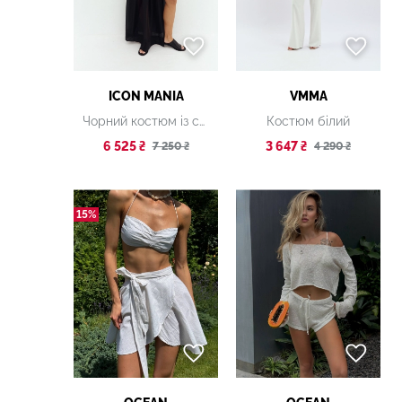
ICON MANIA
VMMA
Чорний костюм із суконь
Костюм білий
6 525 ₴
3 647 ₴
7 250 ₴
4 290 ₴
15%