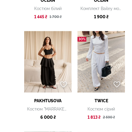
OCEAN
OCEAN
Костюм білий
Комплект Bailey молочний
1 445 ₴
1 900 ₴
1 700 ₴
30%
PAKHTUSOVA
TWICE
Костюм "MARRAKECH" чорний
Костюм сірий
6 000 ₴
1 813 ₴
2 590 ₴