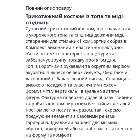
Повний опис товару
Трикотажний костюм із топа та міді-
спідниці
Сучасний трикотажний костюм, що складається
з укороченого топа та спідниці довжини міді,
створений для стильних і комфортних образів.
Комплект виконаний з еластичної фактурної
в’язки, яка м’яко повторює лінії фігури та
забезпечує зручну посадку протягом дня.
Топ із короткими рукавами та округлим вирізом
акуратно підкреслює верх силуету, зберігаючи
лаконічний і збалансований вигляд. Спідниця з
високою посадкою та еластичним поясом
формує чітку вертикаль і візуально витягує
фігуру. Фактурна поверхня додає образу глибини
та робить костюм виразним без зайвих деталей.
Костюм легко носити як разом, так і окремо,
поєднуючи елементи з базовими речами
гардероба. Ідеальний варіант для міських
образів, подорожей або casual‑стилю з акцентом
на форму та комфорт.