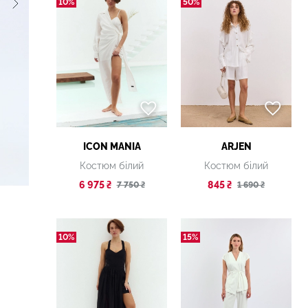
10%
50%
ICON MANIA
ARJEN
Костюм білий
Костюм білий
6 975 ₴
845 ₴
7 750 ₴
1 690 ₴
10%
15%