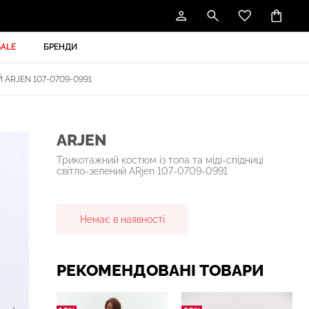
SALE
БРЕНДИ
ARJEN 107-0709-0991
ARJEN
Трикотажний костюм із топа та міді-спідниці
світло-зелений ARjen 107-0709-0991
Немає в наявності
РЕКОМЕНДОВАНІ ТОВАРИ