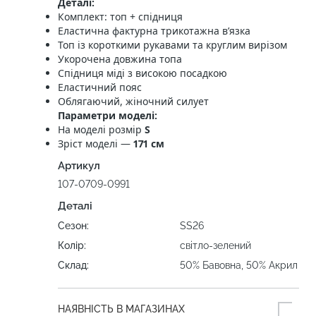
Деталі:
Комплект: топ + спідниця
Еластична фактурна трикотажна в’язка
Топ із короткими рукавами та круглим вирізом
Укорочена довжина топа
Спідниця міді з високою посадкою
Еластичний пояс
Облягаючий, жіночний силует
Параметри моделі:
На моделі розмір
S
Зріст моделі —
171 см
Артикул
107-0709-0991
Деталі
Сезон:
SS26
Колір:
світло-зелений
Склад:
50% Бавовна, 50% Акрил
НАЯВНІСТЬ В МАГАЗИНАХ