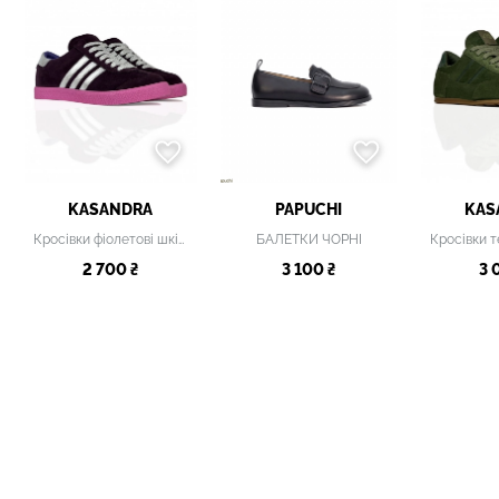
KASANDRA
PAPUCHI
KAS
Кросівки фіолетові шкіряні
БАЛЕТКИ ЧОРНІ
2 700 ₴
3 100 ₴
3 