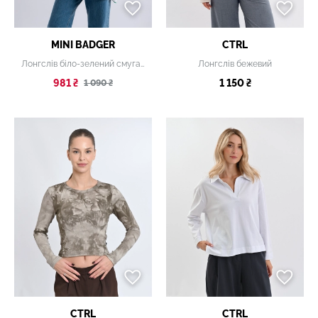
MINI BADGER
CTRL
Лонгслів біло-зелений смугастий
Лонгслів бежевий
981 ₴
1 150 ₴
1 090 ₴
CTRL
CTRL