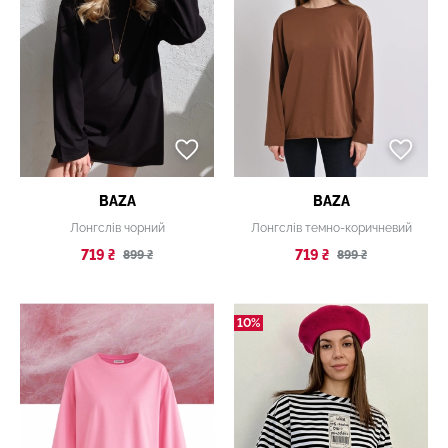
BAZA
BAZA
Лонгслів чорний
Лонгслів темно-коричневий
719 ₴
719 ₴
899 ₴
899 ₴
10%