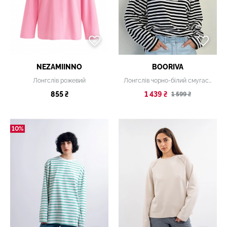
NEZAMIINNO
BOORIVA
Лонгслів рожевий
Лонгслів чорно-білий смугастий
855 ₴
1 439 ₴
1 599 ₴
10%