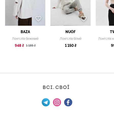
BAZA
NUÓF
T
Лонгслів бежевий
Лонгслів білий
948 ₴
1 150 ₴
9
1 185 ₴