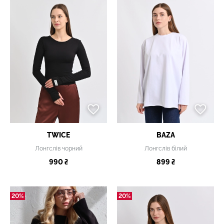
TWICE
BAZA
Лонгслів чорний
Лонгслів білий
990 ₴
899 ₴
20%
20%