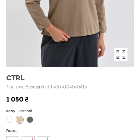
CTRL
Лонгслів бежевий ctrl 470-0040-0415
1 050 ₴
Колір:
бежевий
Розмір:
1
1
1