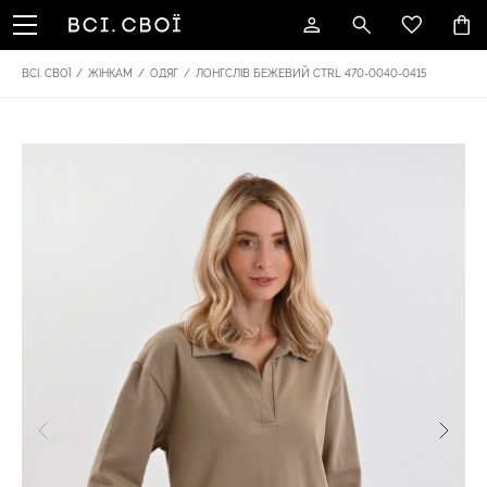
ВСІ. СВОЇ
/
ЖІНКАМ
/
ОДЯГ
/
ЛОНГСЛІВ БЕЖЕВИЙ CTRL 470-0040-0415