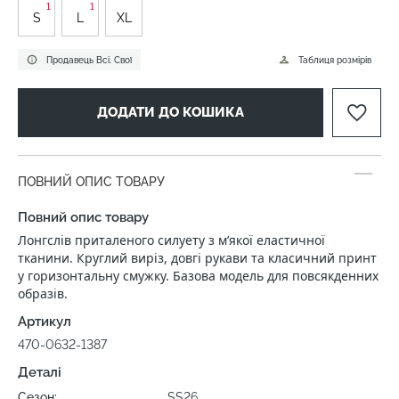
1
1
S
L
XL
Продавець Всі. Свої
Таблиця розмірів
ДОДАТИ ДО КОШИКА
ПОВНИЙ ОПИС ТОВАРУ
Повний опис товару
Лонгслів приталеного силуету з м’якої еластичної
тканини. Круглий виріз, довгі рукави та класичний принт
у горизонтальну смужку. Базова модель для повсякденних
образів.
Артикул
470-0632-1387
Деталі
Сезон:
SS26