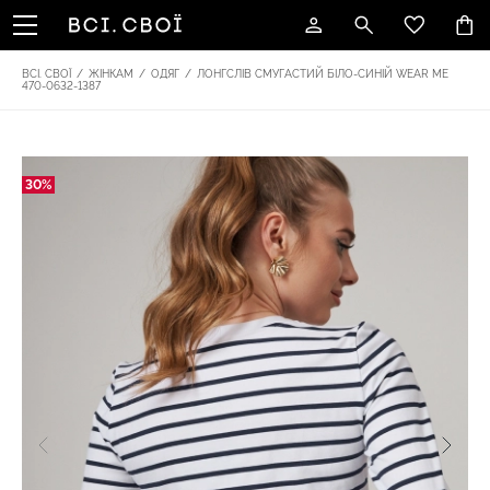
ВСІ. СВОЇ
/
ЖІНКАМ
/
ОДЯГ
/
ЛОНГСЛІВ СМУГАСТИЙ БІЛО-СИНІЙ WEAR ME
470-0632-1387
30%