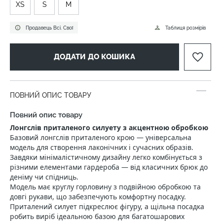
XS
S
M
Продавець Всі. Свої
Таблиця розмірів
ДОДАТИ ДО КОШИКА
ПОВНИЙ ОПИС ТОВАРУ
Повний опис товару
Лонгслів приталеного силуету з акцентною обробкою
Базовий лонгслів приталеного крою — універсальна
модель для створення лаконічних і сучасних образів.
Завдяки мінімалістичному дизайну легко комбінується з
різними елементами гардероба — від класичних брюк до
деніму чи спідниць.
Модель має круглу горловину з подвійною обробкою та
довгі рукави, що забезпечують комфортну посадку.
Приталений силует підкреслює фігуру, а щільна посадка
робить виріб ідеальною базою для багатошарових