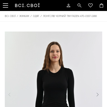
ВСІ. СВОЇ
/
ЖІНКАМ
/
ОДЯГ
/
ЛОНГСЛІВ ЧОРНИЙ TIM FADEN 470-0197-1388