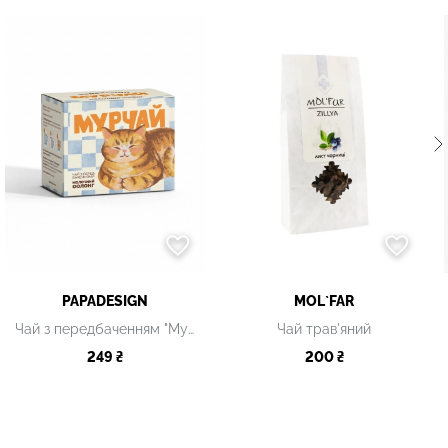
PAPADESIGN
MOL`FAR
Чай з передбаченням "Мурчай"
Чай трав'яний
249 ₴
200 ₴