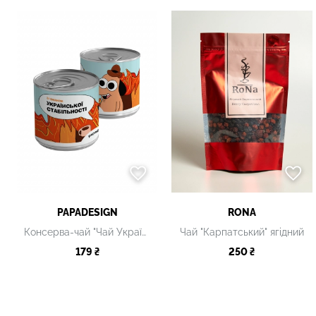
PAPADESIGN
RONA
Консерва-чай "Чай Українця"
Чай "Карпатський" ягідний
179 ₴
250 ₴