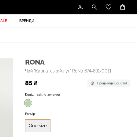
SALE
БРЕНДИ
RONA
Чай "Карпатський луг" RoNa 674-891-0011
85 ₴
Продавець Всі. Свої
Колір:
світло-зелений
Розмір:
One size