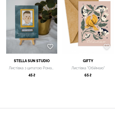
STELLA SUN STUDIO
GIFTY
Листівка з цитатою Романа Шухевича
Листівка "Обіймаю"
45 ₴
65 ₴