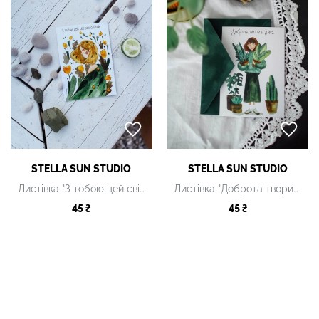
STELLA SUN STUDIO
STELLA SUN STUDIO
Листівка "З тобою цей світ яскравіший"
Листівка "Доброта творить дива"
45 ₴
45 ₴