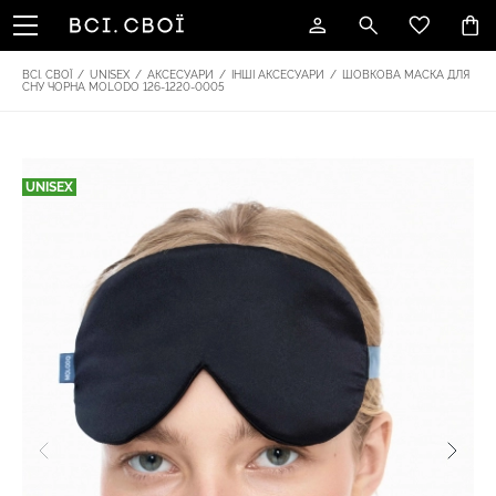
ВСІ. СВОЇ
/
UNISEX
/
АКСЕСУАРИ
/
ІНШІ АКСЕСУАРИ
/
ШОВКОВА МАСКА ДЛЯ
СНУ ЧОРНА MOLODO 126-1220-0005
UNISEX