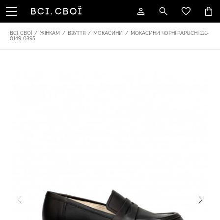
ВСІ. СВОЇ
/
ЖІНКАМ
/
ВЗУТТЯ
/
МОКАСИНИ
/
МОКАСИНИ ЧОРНІ PAPUCHI 131-
0149-0395