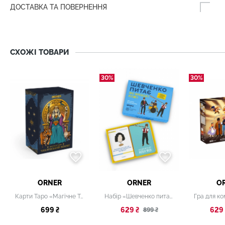
ДОСТАВКА ТА ПОВЕРНЕННЯ
СХОЖІ ТОВАРИ
30%
30%
ORNER
ORNER
O
Карти Таро «Магічне Таро: Чаклунський Всесвіт»
Набір «Шевченко питає про українську музику»
699 ₴
629 ₴
629 
899 ₴