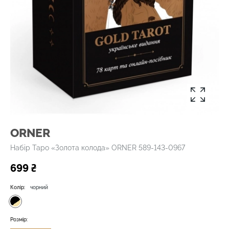
ORNER
Набір Таро «Золота колода» ORNER 589-143-0967
699 ₴
Колір:
чорний
Розмір: