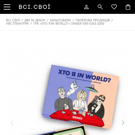
ВСІ. СВОЇ
/
ДІМ ТА ДЕКОР
/
КАНЦТОВАРИ
/
ПАПЕРОВА ПРОДУКЦІЯ
/
НАСТІЛЬНІ ІГРИ
/
ГРА «ХТО Я IN WORLD?» ORNER 589-0143-1069