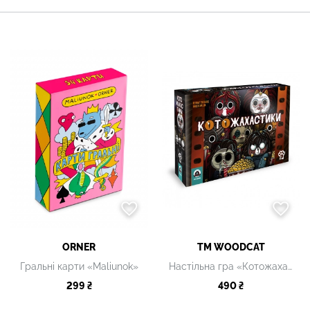
ORNER
ТМ WOODCAT
Гральні карти «Maliunok»
Настільна гра «Котожахастики»
299 ₴
490 ₴