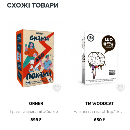
СХОЖІ ТОВАРИ
ORNER
ТМ WOODCAT
Гра для компанії «Скажи або покажи»
Настільна гра «Шо@**#за гра?!
899 ₴
650 ₴