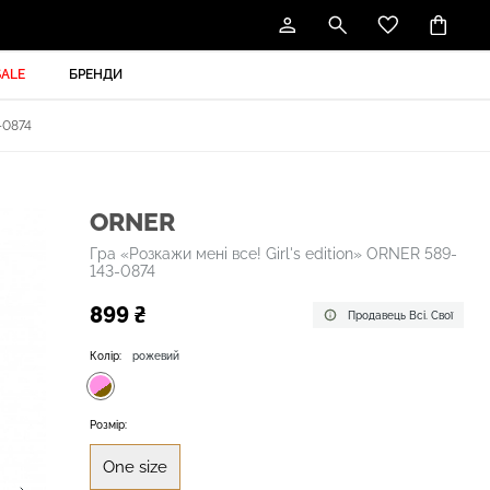
SALE
БРЕНДИ
-0874
ORNER
Гра «Розкажи мені все! Girl's edition» ORNER 589-
143-0874
899 ₴
Продавець Всі. Свої
Колір:
рожевий
Розмір:
One size