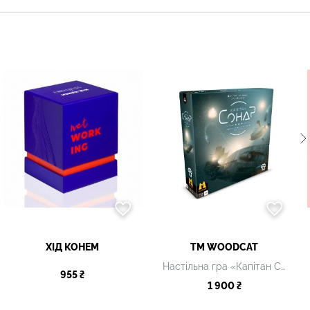
ХІД КОНЕМ
ТМ WOODCAT
Настільна гра «Капітан Сонар»
955 ₴
1 900 ₴