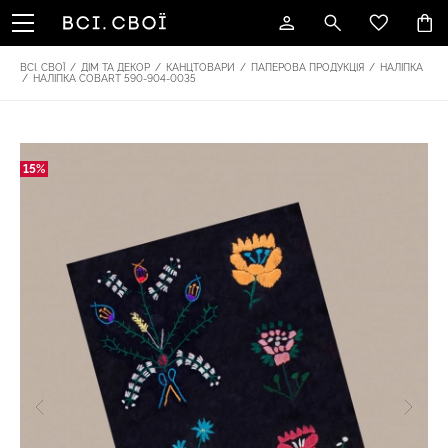
ВСІ. СВОЇ
/
ДІМ ТА ДЕКОР
/
КАНЦТОВАРИ
/
ПАПЕРОВА ПРОДУКЦІЯ
/
НАЛІПКА
/
НАЛІПКА COBART 590-904-0035
15%