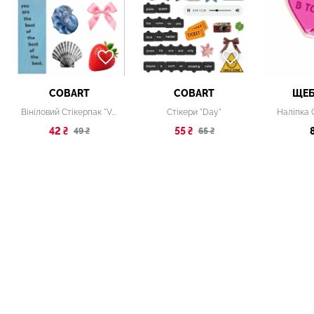
COBART
COBART
ЩЕБ
Вініловий Стікерпак "Veluna"
Стікери "Day"
Наліпка С
42 ₴
55 ₴
49 ₴
65 ₴