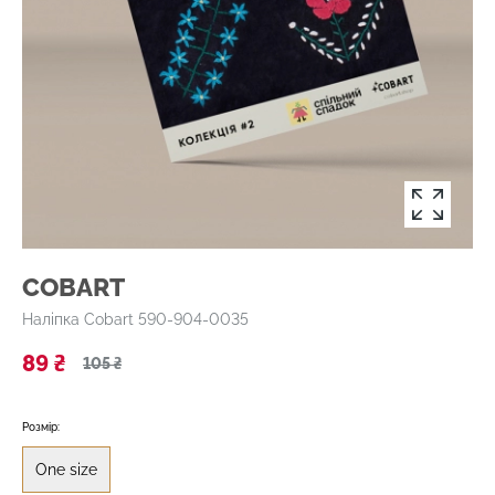
COBART
Наліпка Cobart 590-904-0035
89 ₴
105 ₴
Розмір:
One size