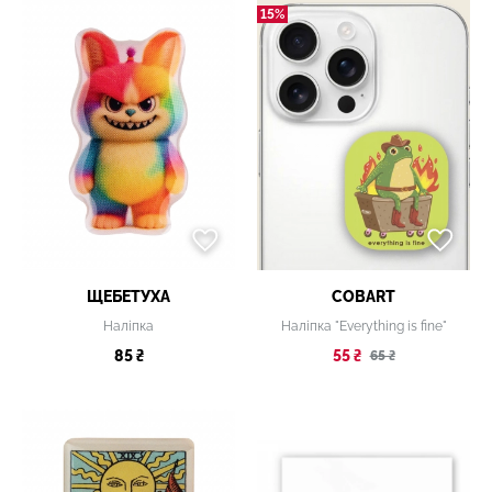
15%
ЩЕБЕТУХА
COBART
Наліпка
Наліпка "Everything is fine"
85 ₴
55 ₴
65 ₴