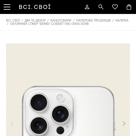
ВСІ. СВОЇ
/
ДІМ ТА ДЕКОР
/
КАНЦТОВАРИ
/
ПАПЕРОВА ПРОДУКЦІЯ
/
НАЛІПКА
/
ОБ'ЄМНИЙ СТІКЕР "БЕМБІ" COBART 590-0904-0098