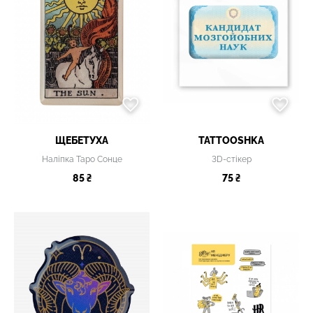
ЩЕБЕТУХА
TATTOOSHKA
Наліпка Таро Сонце
3D-стікер
85 ₴
75 ₴