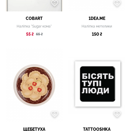
COBART
1DEA.ME
Наліпка "Sugar кома"
Наліпка метелики
55 ₴
150 ₴
65 ₴
ЩЕБЕТУХА
TATTOOSHKA