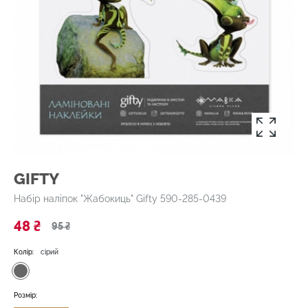
GIFTY
Набір наліпок "Жабокиць" Gifty 590-285-0439
48 ₴
95 ₴
Колір:
сірий
Розмір: