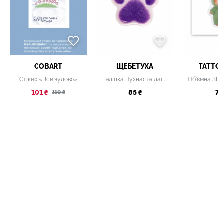
COBART
ЩЕБЕТУХА
TATT
Стікер «Все чудово»
Наліпка Пухнаста лапка
101 ₴
85 ₴
119 ₴