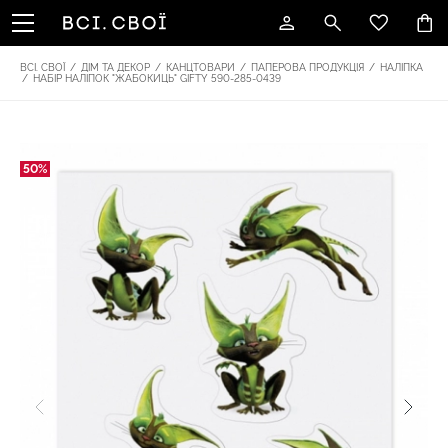
ВСІ. СВОЇ
/
ДІМ ТА ДЕКОР
/
КАНЦТОВАРИ
/
ПАПЕРОВА ПРОДУКЦІЯ
/
НАЛІПКА
/
НАБІР НАЛІПОК "ЖАБОКИЦЬ" GIFTY 590-285-0439
50%