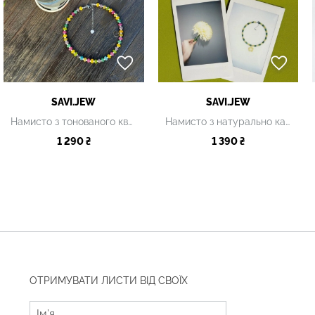
SAVI.JEW
SAVI.JEW
Намисто з тонованого кварцу
Намисто з натурально каміння з квіткою
1 290 ₴
1 390 ₴
ОТРИМУВАТИ ЛИСТИ ВІД СВОЇХ