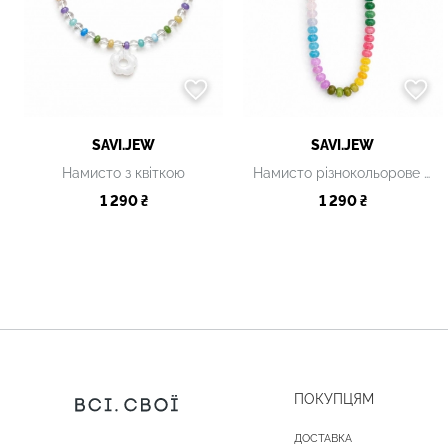
SAVI.JEW
SAVI.JEW
Намисто з квіткою
Намисто різнокольорове з кварцу
1 290 ₴
1 290 ₴
ПОКУПЦЯМ
ДОСТАВКА