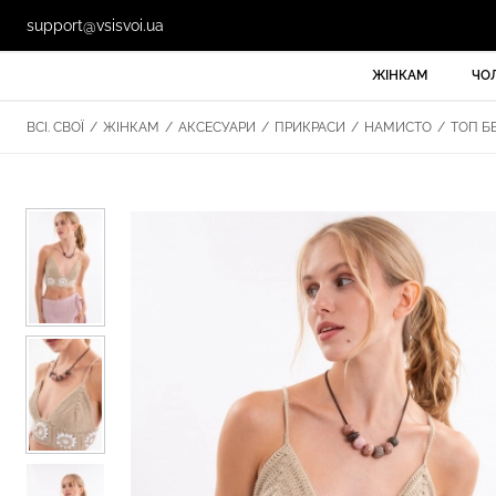
support@vsisvoi.ua
ЖІНКАМ
ЧО
ВСІ. СВОЇ
/
ЖІНКАМ
/
АКСЕСУАРИ
/
ПРИКРАСИ
/
НАМИСТО
/
ТОП БЕ