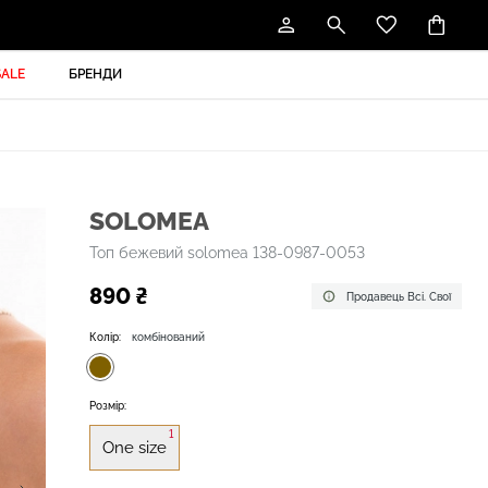
SALE
БРЕНДИ
SOLOMEA
Топ бежевий solomea 138-0987-0053
890 ₴
Продавець Всі. Свої
Колір:
комбінований
Розмір:
1
One size