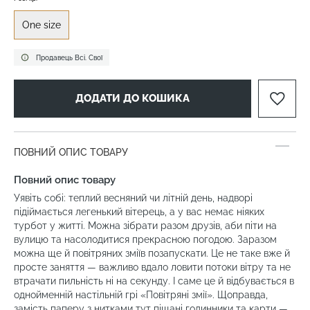
One size
Продавець Всі. Свої
ДОДАТИ ДО КОШИКА
ПОВНИЙ ОПИС ТОВАРУ
Повний опис товару
Уявіть собі: теплий весняний чи літній день, надворі
підіймається легенький вітерець, а у вас немає ніяких
турбот у житті. Можна зібрати разом друзів, аби піти на
вулицю та насолодитися прекрасною погодою. Заразом
можна ще й повітряних зміїв позапускати. Це не таке вже й
просте заняття — важливо вдало ловити потоки вітру та не
втрачати пильність ні на секунду. І саме це й відбувається в
однойменній настільній грі «Повітряні змії». Щоправда,
замість паперу з нитками тут піщані годинники та карти —