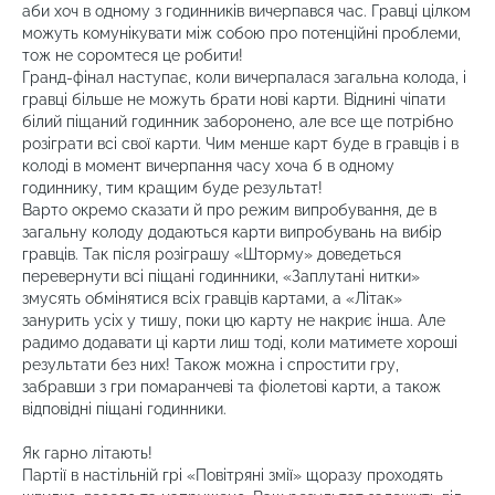
аби хоч в одному з годинників вичерпався час. Гравці цілком
можуть комунікувати між собою про потенційні проблеми,
тож не соромтеся це робити!
Гранд-фінал наступає, коли вичерпалася загальна колода, і
гравці більше не можуть брати нові карти. Віднині чіпати
білий піщаний годинник заборонено, але все ще потрібно
розіграти всі свої карти. Чим менше карт буде в гравців і в
колоді в момент вичерпання часу хоча б в одному
годиннику, тим кращим буде результат!
Варто окремо сказати й про режим випробування, де в
загальну колоду додаються карти випробувань на вибір
гравців. Так після розіграшу «Шторму» доведеться
перевернути всі піщані годинники, «Заплутані нитки»
змусять обмінятися всіх гравців картами, а «Літак»
занурить усіх у тишу, поки цю карту не накриє інша. Але
радимо додавати ці карти лиш тоді, коли матимете хороші
результати без них! Також можна і спростити гру,
забравши з гри помаранчеві та фіолетові карти, а також
відповідні піщані годинники.
Як гарно літають!
Партії в настільній грі «Повітряні змії» щоразу проходять