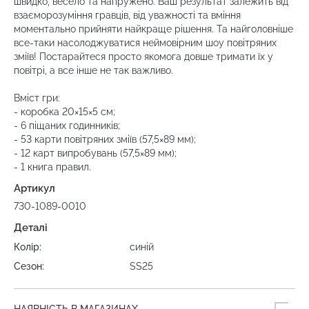
швидко, весело та напружено. Ваш результат залежить від
взаєморозуміння гравців, від уважності та вміння
моментально прийняти найкраще рішення. Та найголовніше
все-таки насолоджуватися неймовірним шоу повітряних
зміїв! Постарайтеся просто якомога довше тримати їх у
повітрі, а все інше не так важливо.
Вміст гри:
- коробка 20×15×5 см;
- 6 піщаних годинників;
- 53 карти повітряних зміїв (57,5×89 мм);
- 12 карт випробувань (57,5×89 мм);
- 1 книга правил.
Артикул
730-1089-0010
Деталі
Колір:
синій
Сезон:
SS25