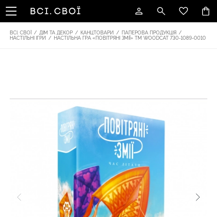
ВСІ. СВОЇ
/
ДІМ ТА ДЕКОР
/
КАНЦТОВАРИ
/
ПАПЕРОВА ПРОДУКЦІЯ
/
НАСТІЛЬНІ ІГРИ
/
НАСТІЛЬНА ГРА «ПОВІТРЯНІ ЗМІЇ» ТМ WOODCAT 730-1089-0010