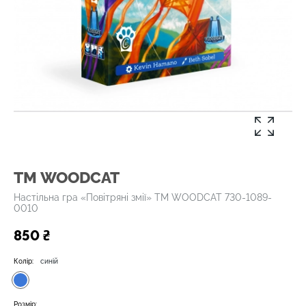
ТМ WOODCAT
Настільна гра «Повітряні змії» ТМ WOODCAT 730-1089-
0010
850 ₴
Колір:
синій
Розмір: