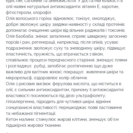
едестин, сапоніни та амінокислоти. У достатній кількості в
олії наявні натуральні антиоксиданти: вітамін Е, каротин,
фітостероли, хлорофіл.
Олія волоського горіха: відновлює, тонізує, омолоджує,
добре зволожує шкіру завдяки наявності у складі протеїнів;
допомагає очищенню шкіри від вільних радикалів і токсинів.
Олія баобаба: знімає запалення, сприяє швидкому загоєнню
порізів і ран, регенерації, наприклад, після опіків, усуває
подразнення; зволожує суху та зневоднену шкіру, підвищує
еластичність, пружність, що втрачається з віком,
сповільнює процеси передчасного старіння; зменшує плями
і розгладжує
рубці, запобігає розтягненню (що дуже
важливо для вагітних жінок); покращує ж
ивлення шкіри та
мікрорельєф, оздоровлює колір обличчя.
Олія з рисових висівок: ферулова кислота, що міститься в
олії, є сильним антиоксидантом, причому її антиоксидантні
властивості посилюються під дією ультрафіолету;
гіпоалергенна, підходить для чутливої шкіри; відмінні
сонцезахисні властивості; перешкоджає появі ластовиння
та небажаної пігментації.
Кетон малини: стимулює жирові клітини, зменшує об’єм
підшкірної жирової тканини.