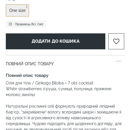
1
One size
Продавець Всі. Свої
ДОДАТИ ДО КОШИКА
ПОВНИЙ ОПИС ТОВАРУ
Повний опис товару
Олія для тіла / Ginkogo Biloba + 7 oils cocktail
White strawberries (груша, суниця, полуниця, пряжене
молоко, ваніль)
Натуральні рослинні олії формують природний ліпідний
бар’єр, “закриваючи” вологу всередині шкіри і захищаючи її
від сухості й агресивного впливу навколишнього
середовища. Чудово підходить для щоденного догляду, для
масажів, як зволожувальний засіб після засмаги або для