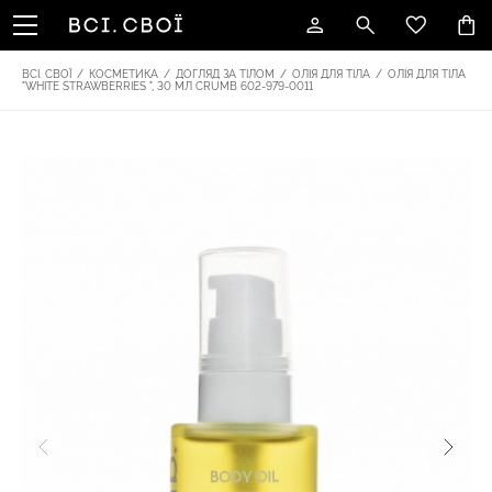
ВСІ. СВОЇ
/
КОСМЕТИКА
/
ДОГЛЯД ЗА ТІЛОМ
/
ОЛІЯ ДЛЯ ТІЛА
/
ОЛІЯ ДЛЯ ТІЛА
"WHITE STRAWBERRIES ", 30 МЛ CRUMB 602-979-0011