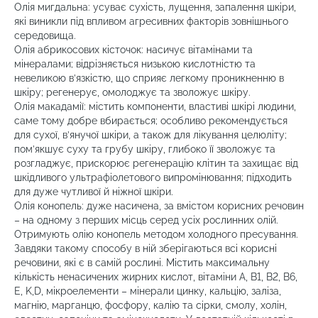
Олія мигдальна: усуває сухість, лущення, запалення шкіри,
які виникли під впливом агресивних факторів зовнішнього
середовища.
Олія абрикосових кісточок: насичує вітамінами та
мінералами; відрізняється низькою кислотністю та
невеликою в’язкістю, що сприяє легкому проникненню в
шкіру; регенерує, омолоджує та зволожує шкіру.
Олія макадамії: містить компоненти, властиві шкірі людини,
саме тому добре вбирається; особливо рекомендується
для сухої, в’янучої шкіри, а також для лікування целюліту;
пом’якшує суху та грубу шкіру, глибоко її зволожує та
розгладжує, прискорює регенерацію клітин та захищає від
шкідливого ультрафіолетового випромінювання; підходить
для дуже чутливої й ніжної шкіри.
Олія конопель: дуже насичена, за вмістом корисних речовин
– на одному з перших місць серед усіх рослинних олій.
Отримують олію конопель методом холодного пресування.
Завдяки такому способу в ній зберігаються всі корисні
речовини, які є в самій рослині. Містить максимальну
кількість ненасичених жирних кислот, вітаміни А, В1, В2, В6,
E, K,D, мікроелементи – мінерали цинку, кальцію, заліза,
магнію, марганцю, фосфору, калію та сірки, смолу, холін,