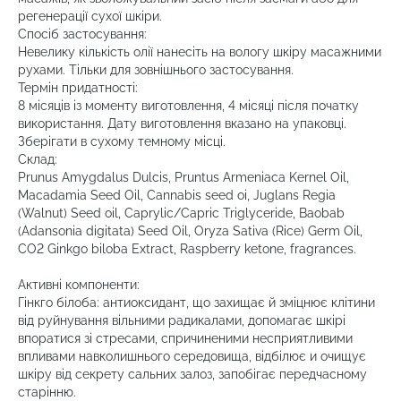
регенерації сухої шкіри.
Спосіб застосування:
Невелику кількість олії нанесіть на вологу шкіру масажними
рухами. Тільки для зовнішнього застосування.
Термін придатності:
8 місяців із моменту виготовлення, 4 місяці після початку
використання. Дату виготовлення вказано на упаковці.
Зберігати в сухому темному місці.
Склад:
Prunus Amygdalus Dulcis, Pruntus Armeniaca Kernel Oil,
Macadamia Seed Oil, Cannabis seed oi, Juglans Regia
(Walnut) Seed oil, Caprylic/Capric Triglyceride, Baobab
(Adansonia digitata) Seed Oil, Oryza Sativa (Rice) Germ Oil,
CO2 Ginkgo biloba Extract, Raspberry ketone, fragrances.
Активні компоненти:
Гінкго білоба: антиоксидант, що захищає й зміцнює клітини
від руйнування вільними радикалами, допомагає шкірі
впоратися зі стресами, спричиненими несприятливими
впливами навколишнього середовища, відбілює и очищує
шкіру від секрету сальних залоз, запобігає передчасному
старінню.