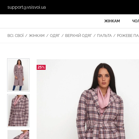
support@vsisvoi.ua
ЖІНКАМ
ЧО
ВСІ. СВОЇ
/
ЖІНКАМ
/
ОДЯГ
/
ВЕРХНІЙ ОДЯГ
/
ПАЛЬТА
/
РОЖЕВЕ ПАЛ
25%