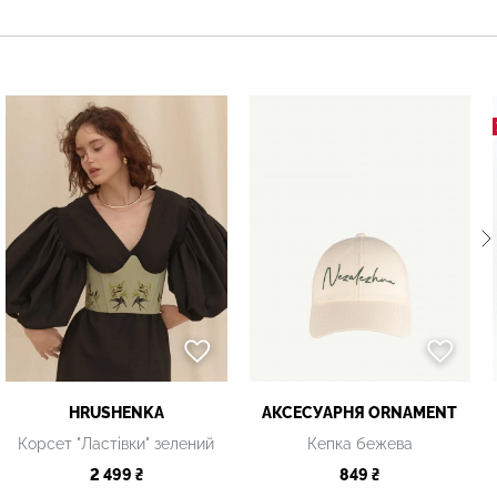
HRUSHENKA
АКСЕСУАРНЯ ОRNAMENT
Корсет "Ластівки" зелений
Кепка бежева
2 499 ₴
849 ₴