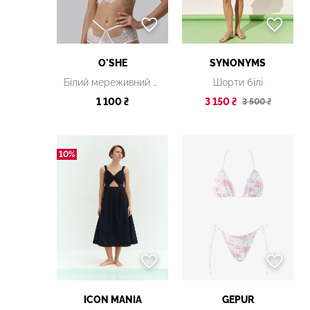
O'SHE
SYNONYMS
Білий мереживний бюстгальтер
Шорти білі
1 100 ₴
3 150 ₴
3 500 ₴
10%
ICON MANIA
GEPUR