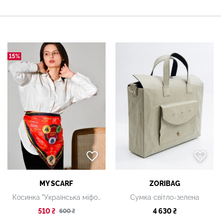
15%
MY SCARF
ZORIBAG
Косинка "Українська міфологія"
Сумка світло-зелена
510 ₴
4 630 ₴
600 ₴