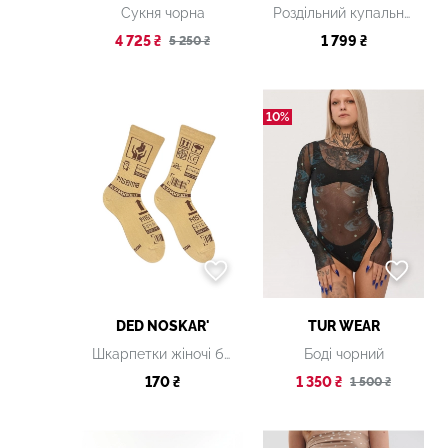
Сукня чорна
Роздільний купальник із дизайнерським принтом
4 725 ₴
1 799 ₴
5 250 ₴
10%
DED NOSKAR'
TUR WEAR
Шкарпетки жіночі бежеві з принтом
Боді чорний
170 ₴
1 350 ₴
1 500 ₴