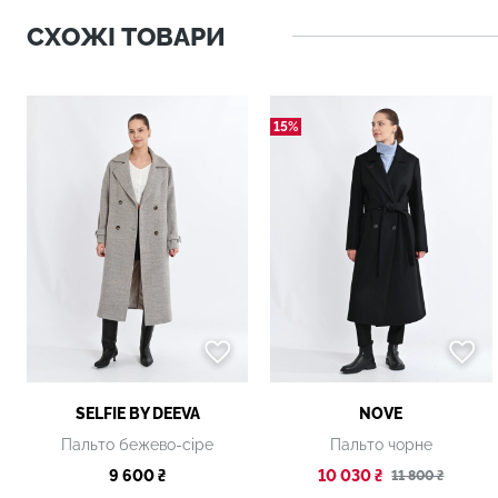
СХОЖІ ТОВАРИ
15%
SELFIE BY DEEVA
NOVE
Пальто бежево-сіре
Пальто чорне
9 600 ₴
10 030 ₴
11 800 ₴