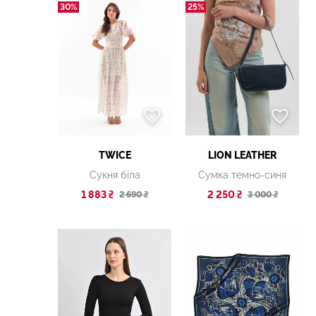
30%
25%
TWICE
LION LEATHER
Сукня біла
Сумка темно-синя
1 883 ₴
2 250 ₴
2 690 ₴
3 000 ₴