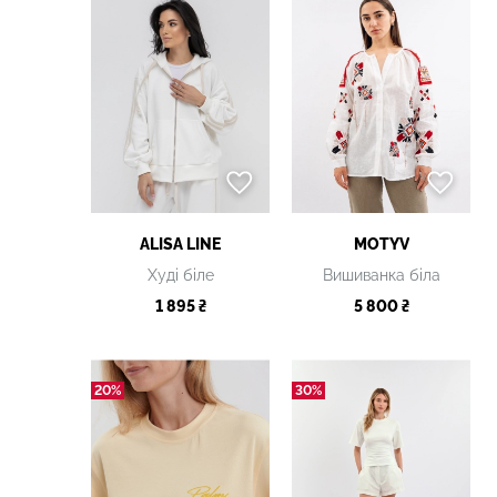
ALISA LINE
MOTYV
Худі біле
Вишиванка біла
1 895 ₴
5 800 ₴
20%
30%