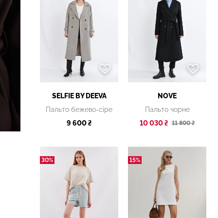
SELFIE BY DEEVA
NOVE
Пальто бежево-сіре
Пальто чорне
9 600 ₴
10 030 ₴
11 800 ₴
30%
15%