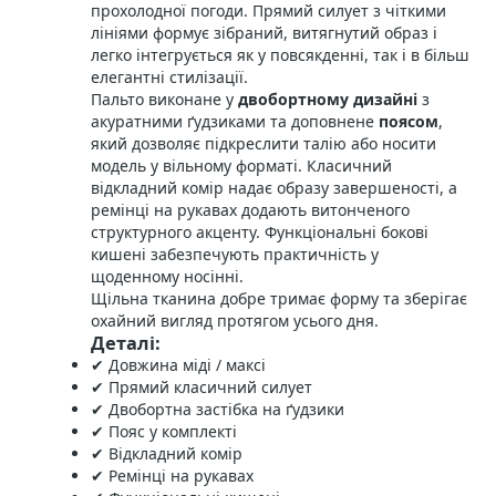
прохолодної погоди. Прямий силует з чіткими
лініями формує зібраний, витягнутий образ і
легко інтегрується як у повсякденні, так і в більш
елегантні стилізації.
Пальто виконане у
двобортному дизайні
з
акуратними ґудзиками та доповнене
поясом
,
який дозволяє підкреслити талію або носити
модель у вільному форматі. Класичний
відкладний комір надає образу завершеності, а
ремінці на рукавах додають витонченого
структурного акценту. Функціональні бокові
кишені забезпечують практичність у
щоденному носінні.
Щільна тканина добре тримає форму та зберігає
охайний вигляд протягом усього дня.
Деталі:
✔ Довжина міді / максі
✔ Прямий класичний силует
✔ Двобортна застібка на ґудзики
✔ Пояс у комплекті
✔ Відкладний комір
✔ Ремінці на рукавах