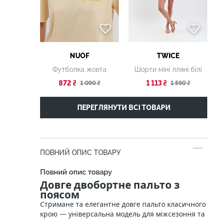
NUÓF
TWICE
Футболка жовта
Шорти міні лляні білі
872 ₴
1 113 ₴
1 090 ₴
1 590 ₴
ПЕРЕГЛЯНУТИ ВСІ ТОВАРИ
ПОВНИЙ ОПИС ТОВАРУ
Повний опис товару
Довге двобортне пальто з
поясом
Стримане та елегантне довге пальто класичного
крою — універсальна модель для міжсезоння та