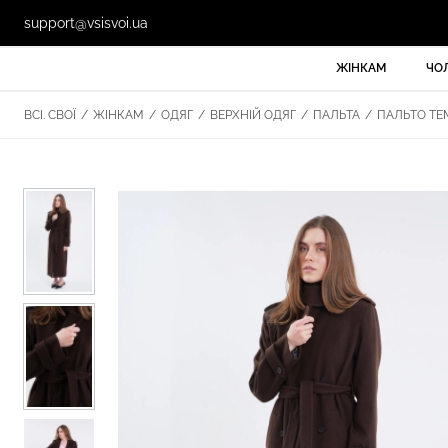
support@vsisvoi.ua
ЖІНКАМ
ЧО
ВСІ. СВОЇ
/
ЖІНКАМ
/
ОДЯГ
/
ВЕРХНІЙ ОДЯГ
/
ПАЛЬТА
/
ПАЛЬТО ТЕМ