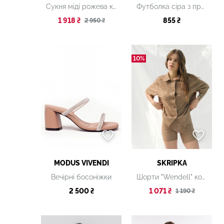
Сукня міді рожева картата
Футболка сіра з принтом
1 918 ₴
855 ₴
2 950 ₴
10%
MODUS VIVENDI
SKRIPKA
Вечірні босоніжки
Шорти "Wendell" коричневі
2 500 ₴
1 071 ₴
1 190 ₴