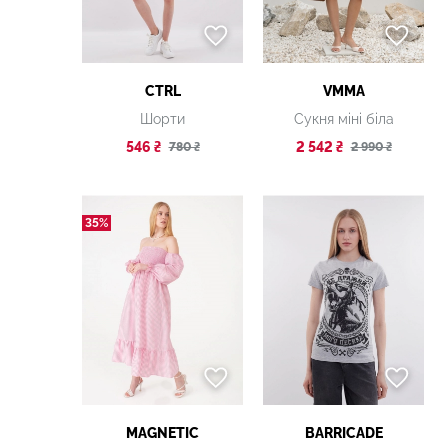
CTRL
VMMA
Шорти
Сукня міні біла
546 ₴
2 542 ₴
780 ₴
2 990 ₴
35%
MAGNETIC
BARRICADE