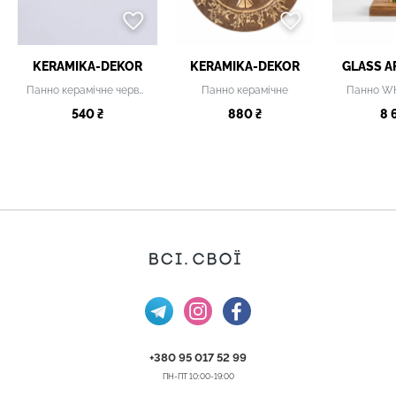
KERAMIKA-DEKOR
KERAMIKA-DEKOR
GLASS A
Панно керамічне червоно-блакитне
Панно керамічне
Панно W
540 ₴
880 ₴
8 
+380 95 017 52 99
ПН-ПТ 10:00-19:00