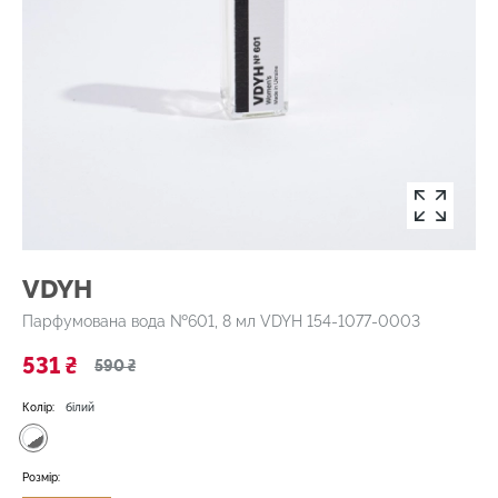
VDYH
Парфумована вода №601, 8 мл VDYH 154-1077-0003
531 ₴
590 ₴
Колір:
білий
Розмір: