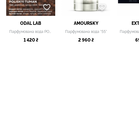
ODAL LAB
AMOURSKY
EX
Парфумована вода POLISKYI TUMAN
Парфумована вода "55"
1 420 ₴
2 960 ₴
6