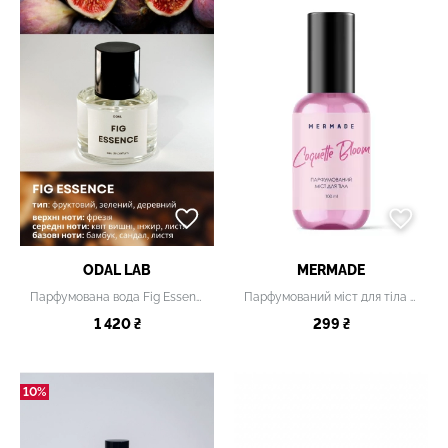
ODAL LAB
MERMADE
Парфумована вода Fig Essence
Парфумований міст для тіла Coquette Bloom, 100 мл
1 420 ₴
299 ₴
10%