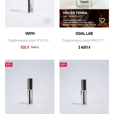
VDYH
ODAL LAB
Парфумована вода №601, 8 мл
Парфумована вода SPICED TONKA
531 ₴
1 420 ₴
590 ₴
10%
10%