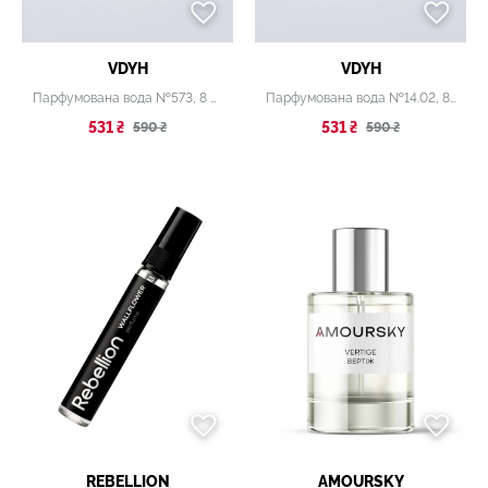
VDYH
VDYH
Парфумована вода №573, 8 мл
Парфумована вода №14.02, 8 мл
531 ₴
531 ₴
590 ₴
590 ₴
REBELLION
AMOURSKY