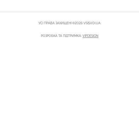
УСІ ПРАВА ЗАХИЩЕНІ ©2026 VSISVOI.UA
РОЗРОБКА ТА ПІДТРИМКА:
VIPDESIGN