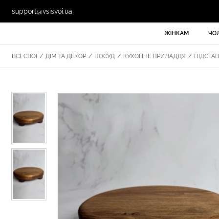
support@vsisvoi.ua
ЖІНКАМ
ЧО
ВСІ. СВОЇ
/
ДІМ ТА ДЕКОР
/
ПОСУД
/
КУХОННЕ ПРИЛАДДЯ
/
ПІДСТАВ