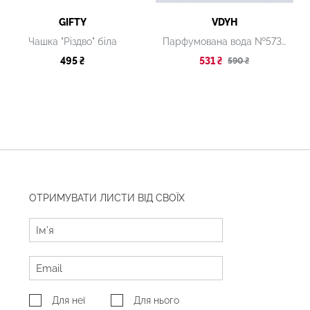
GIFTY
VDYH
Чашка "Різдво" біла
Парфумована вода №573, 8 мл
495 ₴
531 ₴
590 ₴
ОТРИМУВАТИ ЛИСТИ ВІД СВОЇХ
Для неї
Для нього