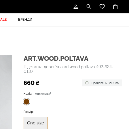
SALE
БРЕНДИ
ART.WOOD.POLTAVA
Підставка дерев'яна art.wood.poltava 492-924-
0110
660 ₴
Продавець Всі. Свої
Колір:
коричневий
Розмір:
One size