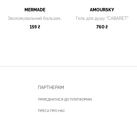
MERMADE
AMOURSKY
Зволожувальний бальзам для губ What a melon
Гель для душу "CABARET"
159 ₴
760 ₴
ПАРТНЕРАМ
ПРИЄДНАТИСЯ ДО ПЛАТФОРМИ
ПРЕСА ПРО НАС