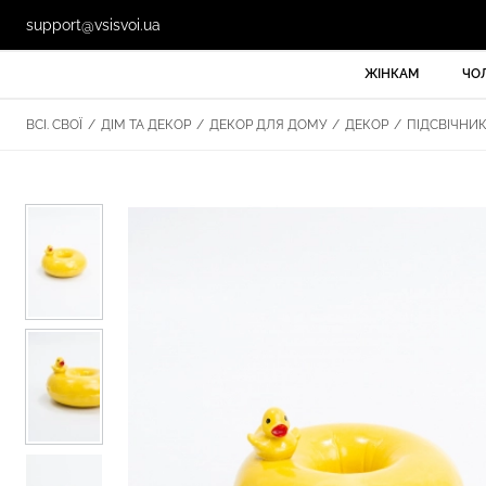
support@vsisvoi.ua
ЖІНКАМ
ЧО
ВСІ. СВОЇ
/
ДІМ ТА ДЕКОР
/
ДЕКОР ДЛЯ ДОМУ
/
ДЕКОР
/
ПІДСВІЧНИ