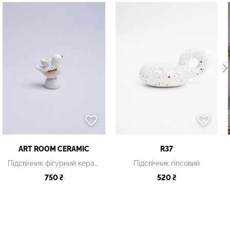
ART ROOM CERAMIC
R37
Підсвічник фігурний керамічний, M
Підсвічник гіпсовий
750 ₴
520 ₴