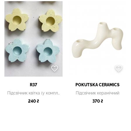
R37
POKUTSKA CERAMICS
Підсвічник квітка (у комплекті 2 підсвічники: жовтий і блакитний)
Підсвічник керамічний
240 ₴
370 ₴