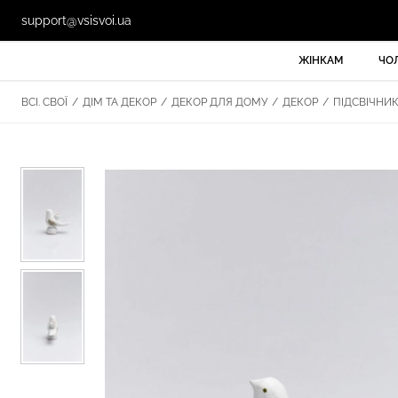
support@vsisvoi.ua
ЖІНКАМ
ЧО
ВСІ. СВОЇ
/
ДІМ ТА ДЕКОР
/
ДЕКОР ДЛЯ ДОМУ
/
ДЕКОР
/
ПІДСВІЧНИ