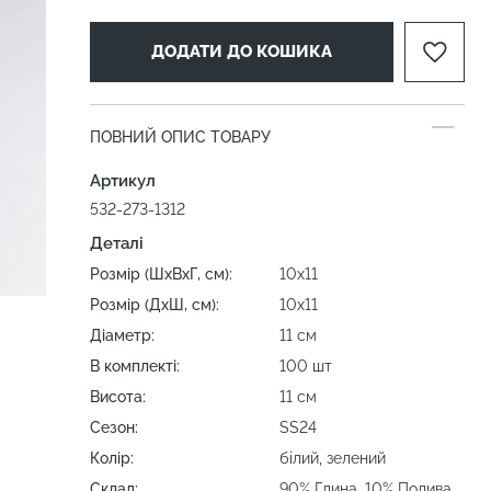
ДОДАТИ ДО КОШИКА
ПОВНИЙ ОПИС ТОВАРУ
Артикул
532-273-1312
Деталі
Розмір (ШхВхГ, см):
10х11
Розмір (ДхШ, см):
10х11
Діаметр:
11 см
В комплекті:
100 шт
Висота:
11 см
Сезон:
SS24
Колір:
білий, зелений
Склад:
90% Глина, 10% Полива