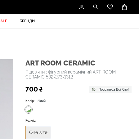
SALE
БРЕНДИ
ART ROOM CERAMIC
Підсвічник фігурний керамічний ART ROOM
CERAMIC 532-273-1312
700 ₴
Продавець Всі. Свої
Колір:
білий
Розмір:
One size