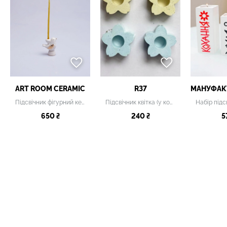
ART ROOM CERAMIC
R37
Підсвічник фігурний керамічний, S
Підсвічник квітка (у комплекті 2 підсвічники: жовтий і блакитний)
650 ₴
240 ₴
5