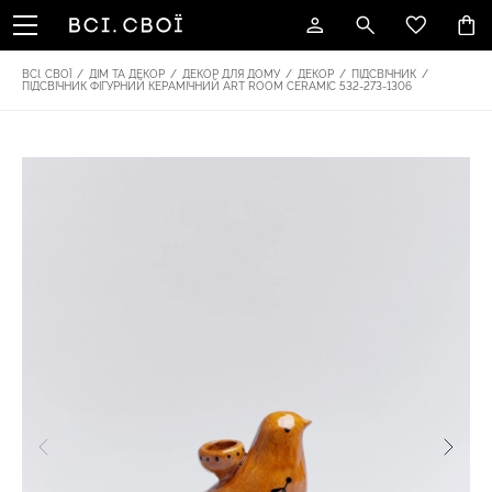
ВСІ. СВОЇ
/
ДІМ ТА ДЕКОР
/
ДЕКОР ДЛЯ ДОМУ
/
ДЕКОР
/
ПІДСВІЧНИК
/
ПІДСВІЧНИК ФІГУРНИЙ КЕРАМІЧНИЙ ART ROOM CERAMIC 532-273-1306