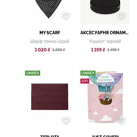
MY SCARF
АКСЕСУАРНЯ ОRNAMENT
Шарф темно-сірий
Кашкет чорний
1 020 ₴
1 199 ₴
1 200 ₴
1 499 ₴
UNISEX
UNISEX
10%