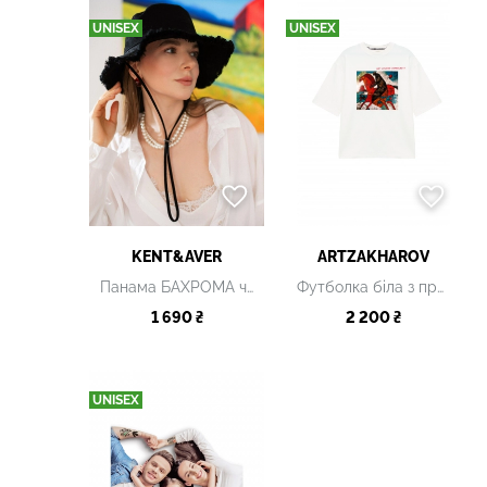
UNISEX
UNISEX
KENT&AVER
ARTZAKHAROV
Панама БАХРОМА чорна
Футболка біла з принтом
1 690 ₴
2 200 ₴
UNISEX