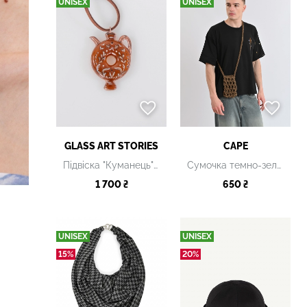
UNISEX
UNISEX
GLASS ART STORIES
CAPE
Підвіска "Куманець" коричнева скляна
Сумочка темно-зелена
1 700 ₴
650 ₴
UNISEX
UNISEX
15%
20%