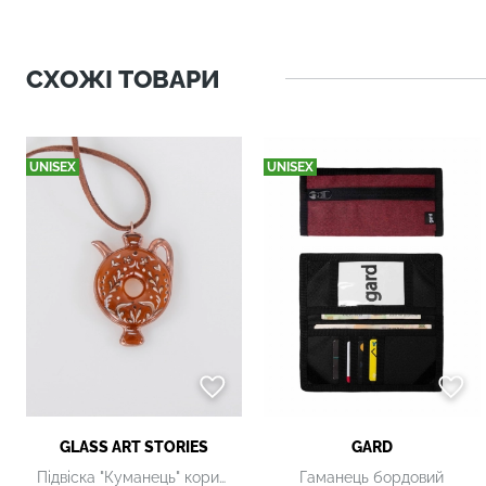
СХОЖІ ТОВАРИ
UNISEX
UNISEX
GLASS ART STORIES
GARD
Підвіска "Куманець" коричнева скляна
Гаманець бордовий