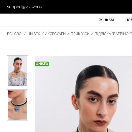
support@vsisvoi.ua
ЖІНКАМ
ЧО
ВСІ. СВОЇ
/
UNISEX
/
АКСЕСУАРИ
/
ПРИКРАСИ
/
ПІДВІСКА "БАРВІНОК
UNISEX