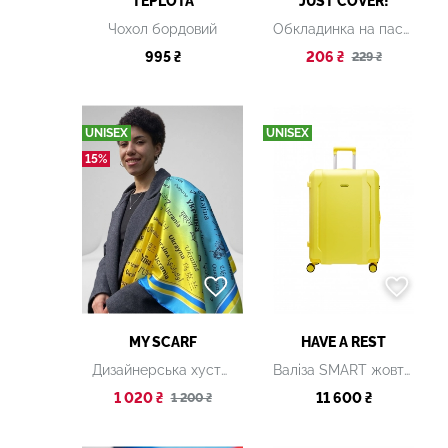
TEPLOTA
JUST COVER!
Чохол бордовий
Обкладинка на паспорт "Дитячий зайчик"
995 ₴
206 ₴
229 ₴
UNISEX
UNISEX
15%
MY SCARF
HAVE A REST
Дизайнерська хустка "Символи України"
Валіза SMART жовта, L
1 020 ₴
11 600 ₴
1 200 ₴