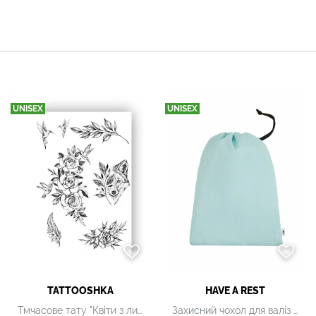
UNISEX
UNISEX
TATTOOSHKA
HAVE A REST
Тмчасове тату "Квіти з лисичкою"
Захисний чохол для валіз ECO TRAVEL SMALL блакитний