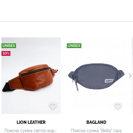
UNISEX
UNISEX
30%
LION LEATHER
BAGLAND
Поясна сумка світло-коричнева
Поясна сумка "Bella" сіра