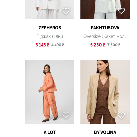
ZEPHYROS
PAKHTUSOVA
Піджак білий
Oversize Жакет молочний
3 143 ₴
5 250 ₴
4 490 ₴
7 500 ₴
A LOT
BY VOLINA