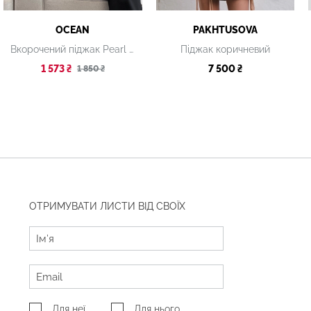
OCEAN
PAKHTUSOVA
Вкорочений піджак Pearl бордовий
Піджак коричневий
1 573 ₴
7 500 ₴
1 850 ₴
ОТРИМУВАТИ ЛИСТИ ВІД СВОЇХ
Для неї
Для нього