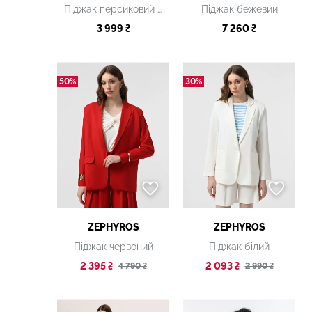
Піджак персиковий льон з плетеними гудзиками
Піджак бежевий
3 999 ₴
7 260 ₴
50%
30%
ZEPHYROS
ZEPHYROS
Піджак червоний
Піджак білий
2 395 ₴
2 093 ₴
4 790 ₴
2 990 ₴