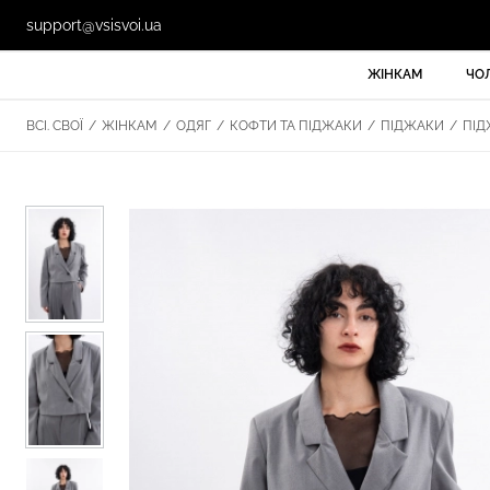
support@vsisvoi.ua
ЖІНКАМ
ЧО
ВСІ. СВОЇ
/
ЖІНКАМ
/
ОДЯГ
/
КОФТИ ТА ПІДЖАКИ
/
ПІДЖАКИ
/
ПІДЖ