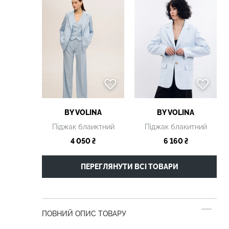
BY VOLINA
BY VOLINA
Піджак блаиктний
Піджак блакитний
4 050 ₴
6 160 ₴
ПЕРЕГЛЯНУТИ ВСІ ТОВАРИ
ПОВНИЙ ОПИС ТОВАРУ