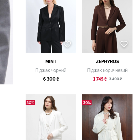
MINT
ZEPHYROS
Піджак чорний
Піджак коричневий
6 300 ₴
1 745 ₴
3 490 ₴
30%
30%