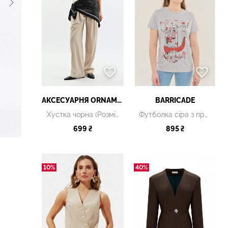
АКСЕСУАРНЯ ОRNAMENT
BARRICADE
Хустка чорна (Розмір 90*90 см)
Футболка сіра з принтом
699 ₴
895 ₴
10%
40%