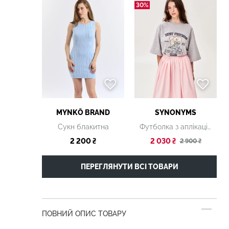
30%
MYNKŌ BRAND
SYNONYMS
Сукн блакитна
Футболка з аплікацією "Best Friend's Club" пес красуня
2 200 ₴
2 030 ₴
2 900 ₴
ПЕРЕГЛЯНУТИ ВСІ ТОВАРИ
ПОВНИЙ ОПИС ТОВАРУ