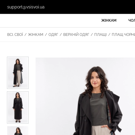
support@vsisvoi.ua
ЖІНКАМ
ЧО
ВСІ. СВОЇ
/
ЖІНКАМ
/
ОДЯГ
/
ВЕРХНІЙ ОДЯГ
/
ПЛАЩІ
/
ПЛАЩ ЧОРНИЙ