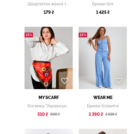
Шкарпетки жіночі темно-сині з принтом
Брюки білі
179 ₴
1 425 ₴
15%
15%
MY SCARF
WEAR ME
Косинка "Українська міфологія"
Брюки блакитні
510 ₴
1 390 ₴
600 ₴
1 635 ₴