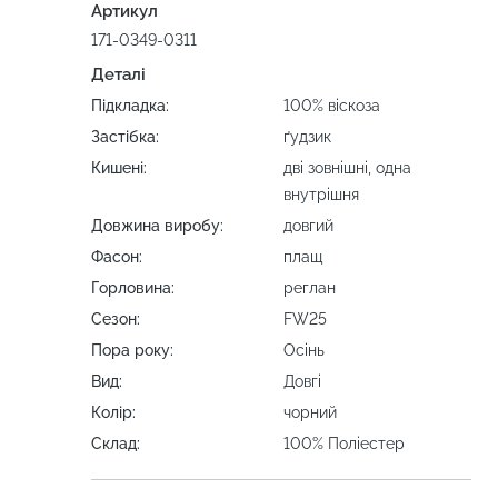
Артикул
171-0349-0311
Деталі
Підкладка:
100% віскоза
Застібка:
ґудзик
Кишені:
дві зовнішні, одна
внутрішня
Довжина виробу:
довгий
Фасон:
плащ
Горловина:
реглан
Сезон:
FW25
Пора року:
Осінь
Вид:
Довгі
Колір:
чорний
Склад:
100% Поліестер