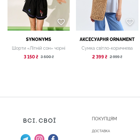
SYNONYMS
АКСЕСУАРНЯ ОRNAMENT
Шорти «Літній сон» чорні
Сумка світло-коричнева
3 150 ₴
2 399 ₴
3 500 ₴
2 999 ₴
ПОКУПЦЯМ
ДОСТАВКА