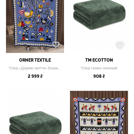
ORNER TEXTILE
TM ECOTTON
Плед «Дерево життя» блакитний
Плед темно-зелений
2 999 ₴
908 ₴