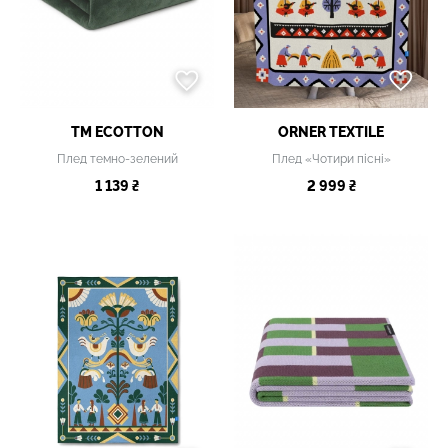
TM ECOTTON
ORNER TEXTILE
Плед темно-зелений
Плед «Чотири пісні»
1 139 ₴
2 999 ₴