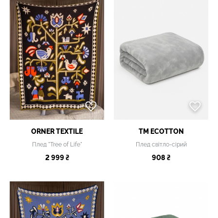
ORNER TEXTILE
TM ECOTTON
Плед "Tree of Life"
Плед світло-сірий
2 999 ₴
908 ₴