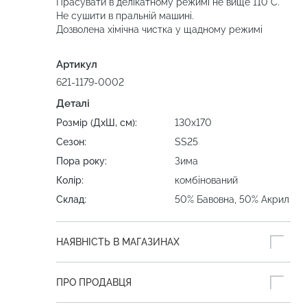
Прасувати в делікатному режимі не вище 110°C.
Не сушити в пральній машині.
Дозволена хімічна чистка у щадному режимі
Артикул
621-1179-0002
Деталі
Розмір (ДхШ, см):
130х170
Сезон:
SS25
Пора року:
Зима
Колір:
комбінований
Склад:
50% Бавовна, 50% Акрил
НАЯВНІСТЬ В МАГАЗИНАХ
ПРО ПРОДАВЦЯ