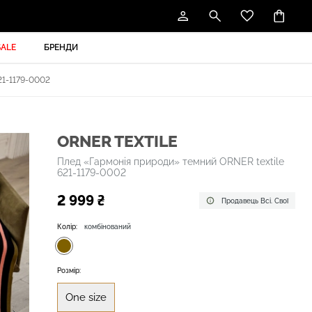
SALE
БРЕНДИ
1-1179-0002
ORNER TEXTILE
Плед «Гармонія природи» темний ORNER textile
621-1179-0002
2 999 ₴
Продавець Всі. Свої
Колір:
комбінований
Розмір:
One size