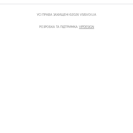
УСІ ПРАВА ЗАХИЩЕНІ ©2026 VSISVOI.UA
РОЗРОБКА ТА ПІДТРИМКА:
VIPDESIGN