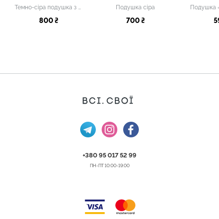
Темно-сіра подушка з вишивкою
Подушка сіра
Подушка 
800 ₴
700 ₴
5
+380 95 017 52 99
ПН-ПТ 10:00-19:00