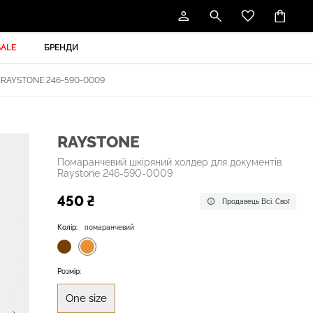
SALE
БРЕНДИ
RAYSTONE 246-590-0009
RAYSTONE
Помаранчевий шкіряний холдер для документів
Raystone 246-590-0009
450 ₴
Продавець Всі. Свої
Колір:
помаранчевий
Розмір:
One size