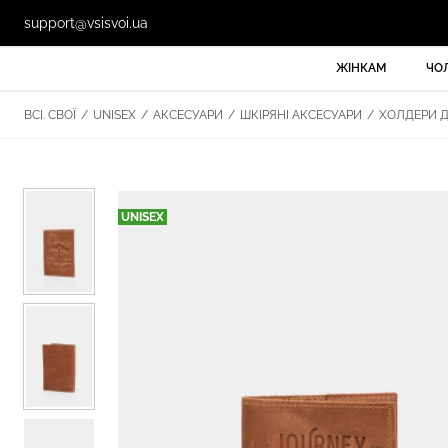
support@vsisvoi.ua
ЖІНКАМ
ЧО
ВСІ. СВОЇ
/
UNISEX
/
АКСЕСУАРИ
/
ШКІРЯНІ АКСЕСУАРИ
/
ХОЛДЕРИ Д
UNISEX