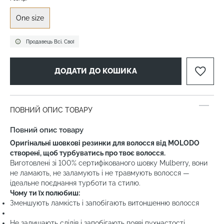
One size
Продавець Всі. Свої
ДОДАТИ ДО КОШИКА
ПОВНИЙ ОПИС ТОВАРУ
Повний опис товару
Оригінальні шовкові резинки для волосся від MOLODO
створені, щоб турбуватись про твоє волосся.
Виготовлені зі 100% сертифікованого шовку Mulberry, вони
не ламають, не заламують і не травмують волосся —
ідеальне поєднання турботи та стилю.
Чому ти їх полюбиш:
Зменшують ламкість і запобігають витоншенню волосся
Не залишають слідів і запобігають появі пухнастості