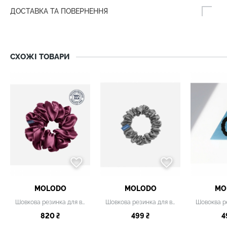
ДОСТАВКА ТА ПОВЕРНЕННЯ
СХОЖІ ТОВАРИ
MOLODO
MOLODO
MO
Шовкова резинка для волосся бузкова
Шовкова резинка для волосся світло-сіра
820 ₴
499 ₴
4