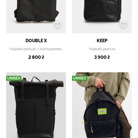
DOUBLE X
KEEP
Чорний рюкзак з накладними кишенями
Чорний рюкзак
2 800 ₴
3 900 ₴
UNISEX
UNISEX