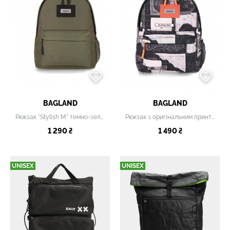
BAGLAND
BAGLAND
Рюкзак "Stylish M" темно-зелений
Рюкзак з оригінальним принтом
1 290 ₴
1 490 ₴
UNISEX
UNISEX