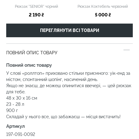
Рюкзак "SENIOR" чорний
Рюкзак Коктебель червоний
2 190 ₴
5 000 ₴
ПЕРЕГЛЯНУТИ ВСІ ТОВАРИ
ПОВНИЙ ОПИС ТОВАРУ
Повний опис товару
У слові «роллтоп» приховано стільки приємного: уік-енд за
містом, спонтанний шопінг, насичений день.
Якщо не знаєш, де можеш опинитися ввечері, — цей рюкзак
для тебе.
48 х 30 х 16 см
23 - 28 л
900 г
Складай у нього все, що забажаєш — місця вистачить!
Артикул
197-091-0092