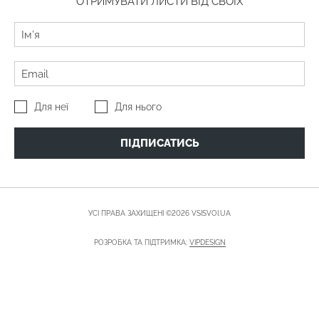
ОТРИМУВАТИ ЛИСТИ ВІД СВОЇХ
Для неї
Для нього
ПІДПИСАТИСЬ
УСІ ПРАВА ЗАХИЩЕНІ ©2026 VSISVOI.UA
РОЗРОБКА ТА ПІДТРИМКА:
VIPDESIGN