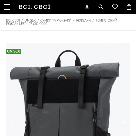
ВСІ. СВОЇ
/
UNISEX
/
СУМКИ ТА РЮКЗАКИ
/
РЮКЗАКИ
/
ТЕМНО-СІРИЙ
РЮКЗАК KEEP 197-091-0092
UNISEX