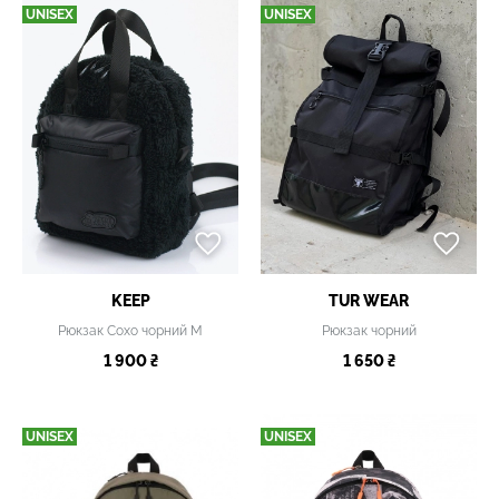
UNISEX
UNISEX
KEEP
TUR WEAR
Рюкзак Сохо чорний М
Рюкзак чорний
1 900 ₴
1 650 ₴
UNISEX
UNISEX