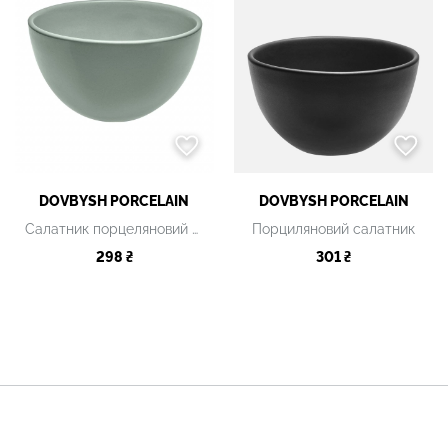
DOVBYSH PORCELAIN
DOVBYSH PORCELAIN
Салатник порцеляновий світло-зелений
Порциляновий салатник
298 ₴
301 ₴