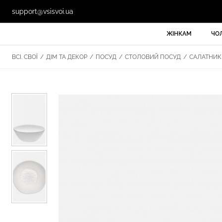
support@vsisvoi.ua
ЖІНКАМ
ЧО
ВСІ. СВОЇ
/
ДІМ ТА ДЕКОР
/
ПОСУД
/
СТОЛОВИЙ ПОСУД
/
САЛАТНИК