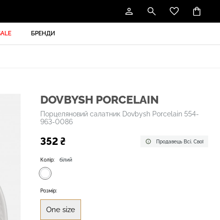
SALE
БРЕНДИ
DOVBYSH PORCELAIN
Порцеляновий салатник Dovbysh Porcelain 554-
963-0086
352 ₴
Продавець Всі. Свої
Колір:
білий
Розмір:
One size