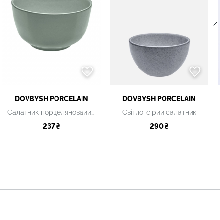
DOVBYSH PORCELAIN
DOVBYSH PORCELAIN
Салатник порцеляноваий світло-зелений
Світло-сірий салатник
237 ₴
290 ₴