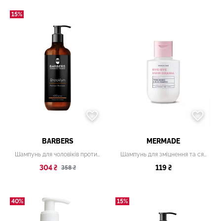
15%
BARBERS
MERMADE
Шампунь для чоловіків проти лупи Barbers
Шампунь для зміцнення та сяйва волосся Keratin & Pro-vitamin B5, 85 мл
304 ₴
119 ₴
358 ₴
40%
15%