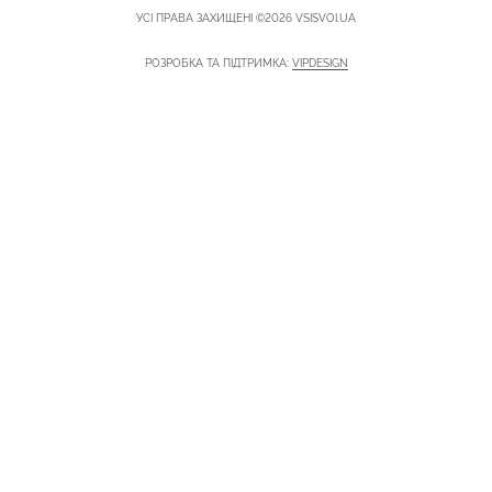
УСІ ПРАВА ЗАХИЩЕНІ ©2026 VSISVOI.UA
РОЗРОБКА ТА ПІДТРИМКА:
VIPDESIGN