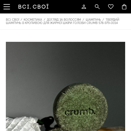
ВСІ. СВОЇ
/
КОСМЕТИКА
/
ДОГЛЯД ЗА ВОЛОССЯМ
/
ШАМПУНЬ
/
ТВЕРДИЙ
ШАМПУНЬ ІЗ КРОПИВОЮ ДЛЯ ЖИРНОЇ ШКІРИ ГОЛОВИ CRUMB 578-979-0014