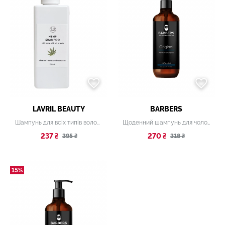
LAVRIL BEAUTY
BARBERS
Шампунь для всіх типів волосся
Щоденний шампунь для чоловіків Barbers
237 ₴
270 ₴
395 ₴
318 ₴
15%