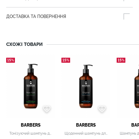
ДОСТАВКА ТА ПОВЕРНЕННЯ
СХОЖІ ТОВАРИ
15%
15%
15%
BARBERS
BARBERS
BA
Тонізуючий шампунь для чоловіків Barbers
Щоденний шампунь для чоловіків Barbers