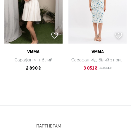
VMMA
VMMA
Сарафан міні білий
Сарафан міді білий з принтом
2 890 ₴
3 051 ₴
3 390 ₴
ПАРТНЕРАМ