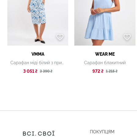
VMMA
WEAR ME
Сарафан міді білий з принтом
Сарафан блакитний
3 051 ₴
972 ₴
3 390 ₴
1 215 ₴
ПОКУПЦЯМ