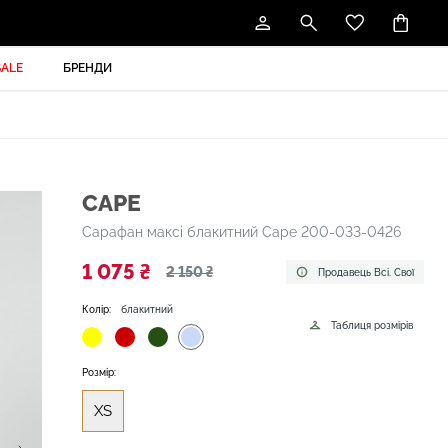
SALE
БРЕНДИ
CAPE
Сарафан максі блакитний Cape 200-033-0426
1 075 ₴
2 150 ₴
Продавець Всі. Свої
Колір:
блакитний
Таблиця розмірів
Розмір:
XS