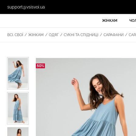
support@vsisvoi.ua
ЖІНКАМ
ЧО
ВСІ. СВОЇ
/
ЖІНКАМ
/
ОДЯГ
/
СУКНІ ТА СПІДНИЦІ
/
САРАФАНИ
/
САР
50%