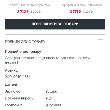
Сарафан міді білий з принтом
Сарафан міді білий з принтом
2 712 ₴
3 771 ₴
3 390 ₴
4 190 ₴
ПЕРЕГЛЯНУТИ ВСІ ТОВАРИ
ПОВНИЙ ОПИС ТОВАРУ
Повний опис товару
Сарафан з пишною спідницею та гудзиками по всій
довжині.
Артикул
200-0210-1661
Деталі
Застібка:
ґудзик
Довжина виробу:
міді
Горловина:
фігурний