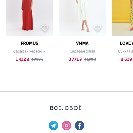
FROMUS
VMMA
LOVE 
Сарафан червоний
Сарафан білий
Сукня ма
1 432 ₴
3 771 ₴
2 639 
1 790 ₴
4 190 ₴