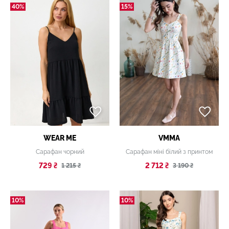
40%
15%
WEAR ME
VMMA
Сарафан чорний
Сарафан міні білий з принтом
729 ₴
2 712 ₴
1 215 ₴
3 190 ₴
10%
10%