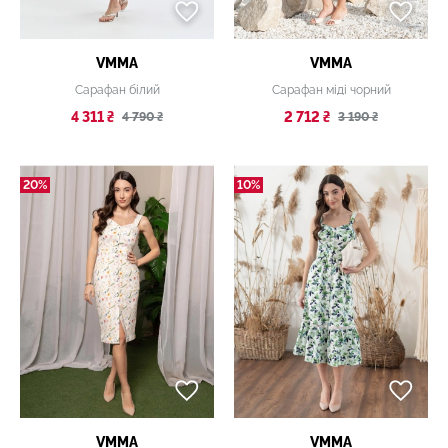
VMMA
VMMA
Сарафан білий
Сарафан міді чорний
4 311 ₴
2 712 ₴
4 790 ₴
3 190 ₴
20%
10%
VMMA
VMMA