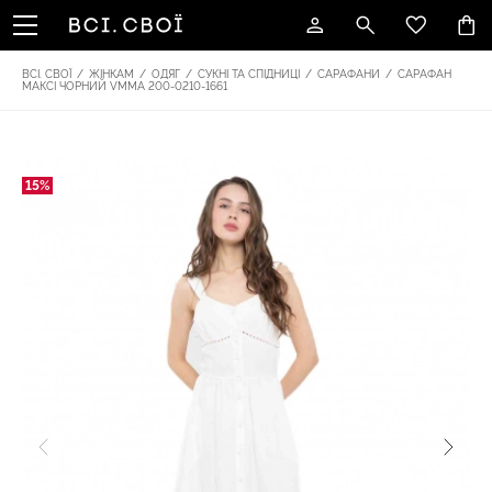
ВСІ. СВОЇ
/
ЖІНКАМ
/
ОДЯГ
/
СУКНІ ТА СПІДНИЦІ
/
САРАФАНИ
/
САРАФАН
МАКСІ ЧОРНИЙ VMMA 200-0210-1661
15%