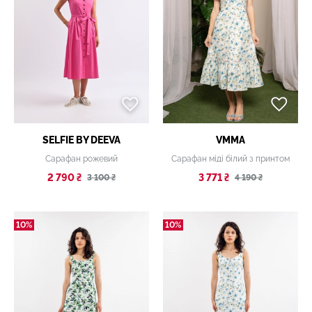
SELFIE BY DEEVA
VMMA
Сарафан рожевий
Сарафан міді білий з принтом
2 790 ₴
3 771 ₴
3 100 ₴
4 190 ₴
10%
10%