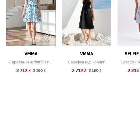
VMMA
VMMA
SELFIE
Сарафан міні білий з принтом
Сарафан міді чорний
2 712 ₴
2 712 ₴
2 213 
3 190 ₴
3 190 ₴