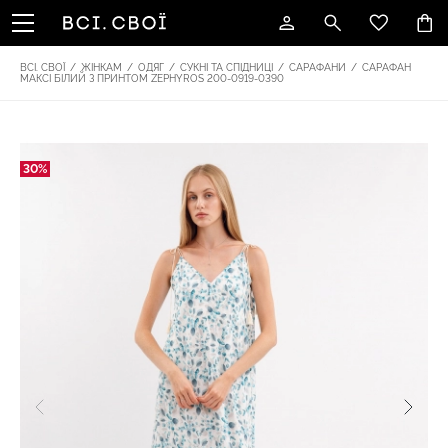
ВСІ. СВОЇ
/
ЖІНКАМ
/
ОДЯГ
/
СУКНІ ТА СПІДНИЦІ
/
САРАФАНИ
/
САРАФАН
МАКСІ БІЛИЙ З ПРИНТОМ ZEPHYROS 200-0919-0390
30%