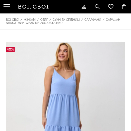
ВСІ. СВОЇ
/
ЖІНКАМ
/
ОДЯГ
/
СУКНІ ТА СПІДНИЦІ
/
САРАФАНИ
/
САРАФАН
БЛАКИТНИЙ WEAR ME 200-0632-1440
40%