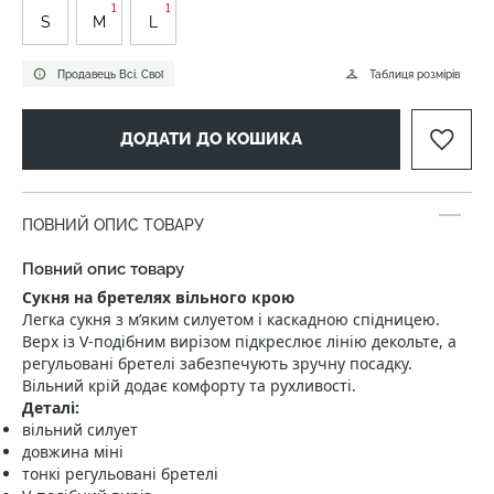
1
1
S
M
L
Продавець Всі. Свої
Таблиця розмірів
ДОДАТИ ДО КОШИКА
ПОВНИЙ ОПИС ТОВАРУ
Повний опис товару
Сукня на бретелях вільного крою
Легка сукня з м’яким силуетом і каскадною спідницею.
Верх із V-подібним вирізом підкреслює лінію декольте, а
регульовані бретелі забезпечують зручну посадку.
Вільний крій додає комфорту та рухливості.
Деталі:
вільний силует
довжина міні
тонкі регульовані бретелі