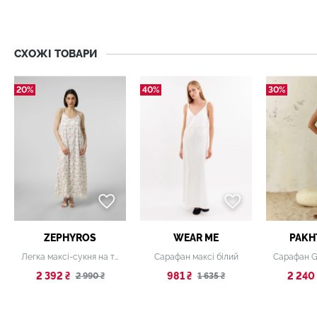
СХОЖІ ТОВАРИ
20%
40%
30%
ZEPHYROS
WEAR ME
PAKH
Легка максі-сукня на тонких бретелях
Сарафан максі білий
2 392 ₴
981 ₴
2 240 
2 990 ₴
1 635 ₴