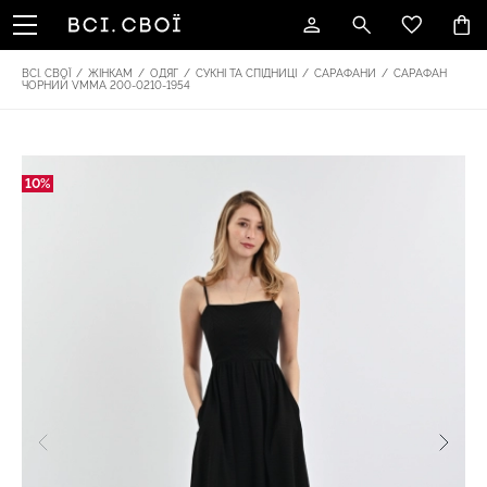
ВСІ. СВОЇ
/
ЖІНКАМ
/
ОДЯГ
/
СУКНІ ТА СПІДНИЦІ
/
САРАФАНИ
/
САРАФАН
ЧОРНИЙ VMMA 200-0210-1954
10%