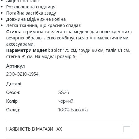
Акцент на талії
Розкльошена спідниця
Потайна застібка ззаду
Довжина міді/нижче коліна
Легка тканина, що красиво спадає
Стиль:
стримана та елегантна модель для повсякденних і
вечірніх образів, легко комбінується з мінімалістичними
аксесуарами.
Параметри моделі:
зріст 175 см, груди 90 см, талія 61 см,
стегна 91 см. На моделі розмір S.
Артикул
200-0210-1954
Деталі
Сезон:
SS26
Колір:
чорний
Склад:
100% Бавовна
НАЯВНІСТЬ В МАГАЗИНАХ