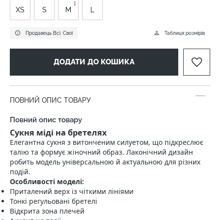
1
XS
S
M
L
Продавець Всі. Свої
Таблиця розмірів
ДОДАТИ ДО КОШИКА
ПОВНИЙ ОПИС ТОВАРУ
Повний опис товару
Сукня міді на бретелях
Елегантна сукня з витонченим силуетом, що підкреслює
талію та формує жіночний образ. Лаконічний дизайн
робить модель універсальною й актуальною для різних
подій.
Особливості моделі:
Приталений верх із чіткими лініями
Тонкі регульовані бретелі
Відкрита зона плечей