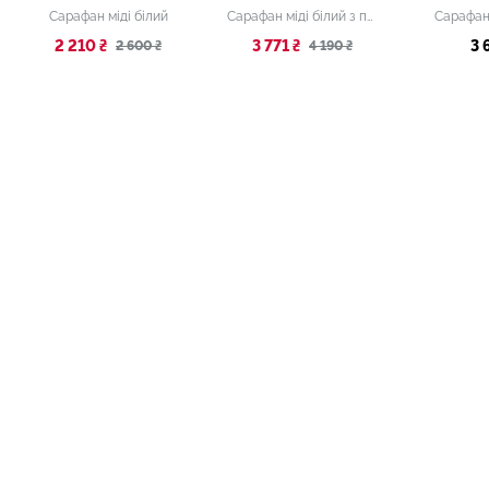
Сарафан міді білий
Сарафан міді білий з принтом
Сарафан
2 210 ₴
3 771 ₴
3 
2 600 ₴
4 190 ₴