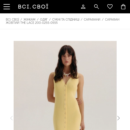
ВСІ. СВОЇ
/
ЖІНКАМ
/
ОДЯГ
/
СУКНІ ТА СПІДНИЦІ
/
САРАФАНИ
/
САРАФАН
ЖОВТИЙ THE LACE 200-0255-0555