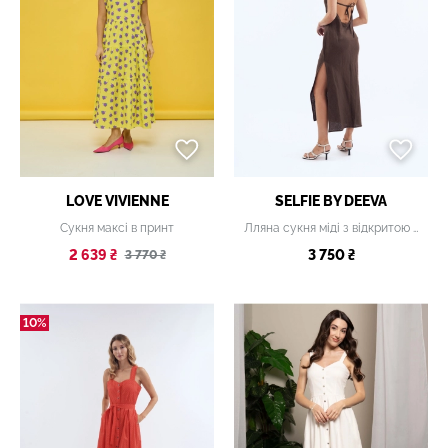
LOVE VIVIENNE
SELFIE BY DEEVA
Сукня максі в принт
Лляна сукня міді з відкритою спинкою коричнева
2 639 ₴
3 750 ₴
3 770 ₴
10%