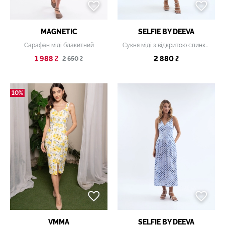
MAGNETIC
SELFIE BY DEEVA
Сарафан міді блакитний
Сукня міді з відкритою спинкою жовта
1 988 ₴
2 880 ₴
2 650 ₴
10%
VMMA
SELFIE BY DEEVA