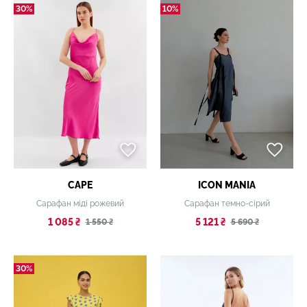
30%
10%
CAPE
ICON MANIA
Сарафан міді рожевий
Сарафан темно-сірий
1 085 ₴
5 121 ₴
1 550 ₴
5 690 ₴
30%