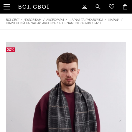
ВСІ. СВОЇ
/
ЧОЛОВІКАМ
/
АКСЕСУАРИ
/
ШАРФИ ТА РУКАВИЧКИ
/
ШАРФИ
/
ШАРФ СІРИЙ КАРТАТИЙ АКСЕСУАРНЯ ОRNAMENT 263-0890-1296
20%