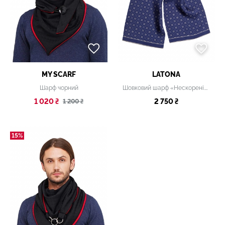
MY SCARF
LATONA
Шарф чорний
Шовковий шарф «Нескорені.Час героїв», 20х140 см
1 020 ₴
2 750 ₴
1 200 ₴
15%