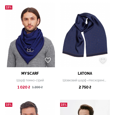
15%
MY SCARF
LATONA
Шарф темно-сірий
Шовковий шарф «Нескорені.Козацька слава», 20х140 см
1 020 ₴
2 750 ₴
1 200 ₴
15%
15%