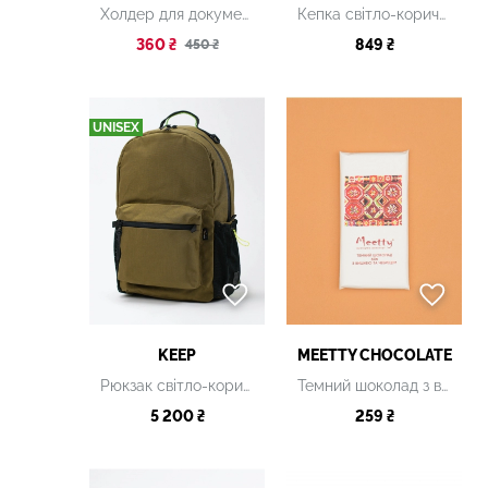
Холдер для документів темно-зелений
Кепка світло-коричнева
360 ₴
849 ₴
450 ₴
UNISEX
KEEP
MEETTY CHOCOLATE
Рюкзак світло-коричневий
Темний шоколад з вишнею та чебрецем
5 200 ₴
259 ₴