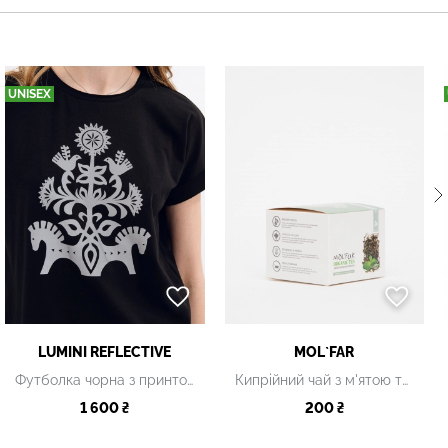
UNISEX
LUMINI REFLECTIVE
MOL`FAR
Футболка чорна з принтом
Кипрійний чай з м'ятою та мелісою
1 600 ₴
200 ₴