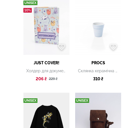
UNISEX
10%
JUST COVER!
PROCS
Холдер для документів
Склянка керамічна біла, 200 мл
206 ₴
310 ₴
229 ₴
UNISEX
UNISEX