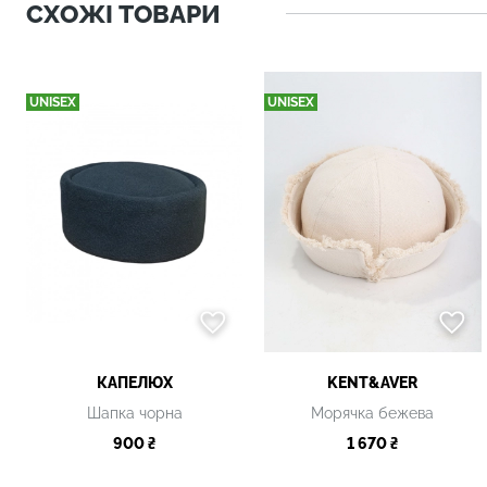
СХОЖІ ТОВАРИ
UNISEX
UNISEX
КАПЕЛЮХ
KENT&AVER
Шапка чорна
Морячка бежева
900 ₴
1 670 ₴