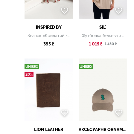
INSPIRED BY
SIL'
Значок «Крилатий кінь»
Футболка бежева з принтом
395 ₴
1 015 ₴
1 450 ₴
UNISEX
UNISEX
20%
LION LEATHER
АКСЕСУАРНЯ ОRNAMENT