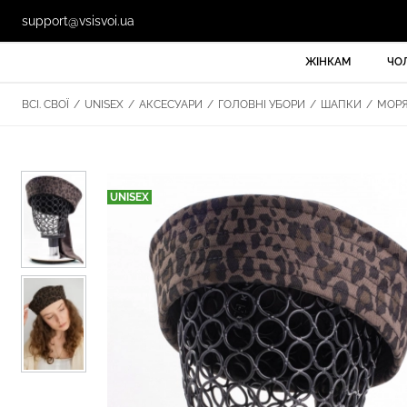
support@vsisvoi.ua
ЖІНКАМ
ЧО
ВСІ. СВОЇ
/
UNISEX
/
АКСЕСУАРИ
/
ГОЛОВНІ УБОРИ
/
ШАПКИ
/
МОРЯ
UNISEX