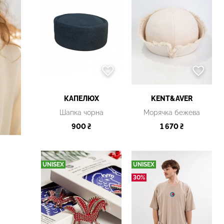
КАПЕЛЮХ
KENT&AVER
Шапка чорна
Морячка бежева
900 ₴
1 670 ₴
UNISEX
UNISEX
30%