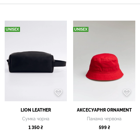
UNISEX
UNISEX
LION LEATHER
АКСЕСУАРНЯ ОRNAMENT
Сумка чорна
Панама червона
1 350 ₴
599 ₴