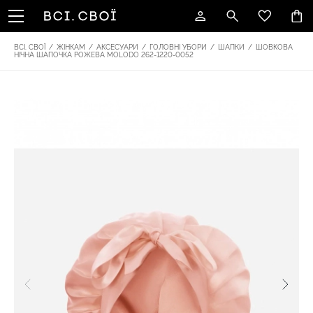
ВСІ. СВОЇ
/
ЖІНКАМ
/
АКСЕСУАРИ
/
ГОЛОВНІ УБОРИ
/
ШАПКИ
/
ШОВКОВА
НІЧНА ШАПОЧКА РОЖЕВА MOLODO 262-1220-0052