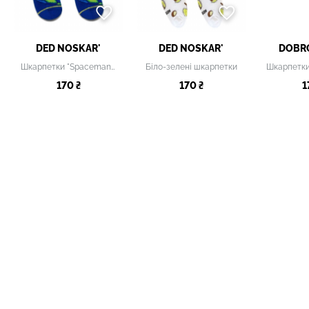
DED NOSKAR'
DED NOSKAR'
DOBR
Шкарпетки "Spaceman" жіночі
Біло-зелені шкарпетки
170 ₴
170 ₴
1