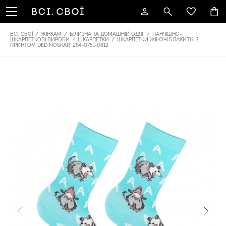
ВСІ. СВОЇ
/
ЖІНКАМ
/
БІЛИЗНА ТА ДОМАШНІЙ ОДЯГ
/
ПАНЧІШНО-
ШКАРПЕТКОВІ ВИРОБИ
/
ШКАРПЕТКИ
/
ШКАРПЕТКИ ЖІНОЧІ БЛАКИТНІ З
ПРИНТОМ DED NOSKAR' 264-0751-0812