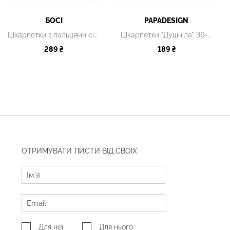
БОСІ
PAPADESIGN
Шкарпетки з пальцями сірі
Шкарпетки "Душніла" 36-40 р.
289 ₴
189 ₴
ОТРИМУВАТИ ЛИСТИ ВІД СВОЇХ
Для неї
Для нього