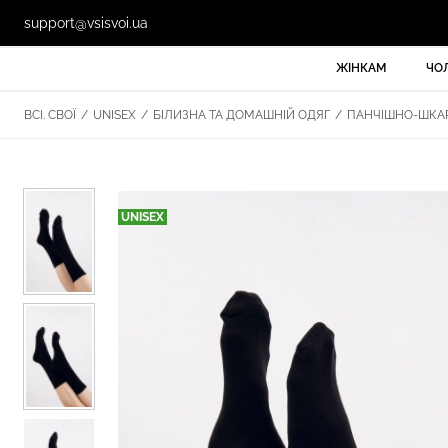
support@vsisvoi.ua
ЖІНКАМ
ЧО
ВСІ. СВОЇ
/
UNISEX
/
БІЛИЗНА ТА ДОМАШНІЙ ОДЯГ
/
ПАНЧІШНО-ШКАР
UNISEX