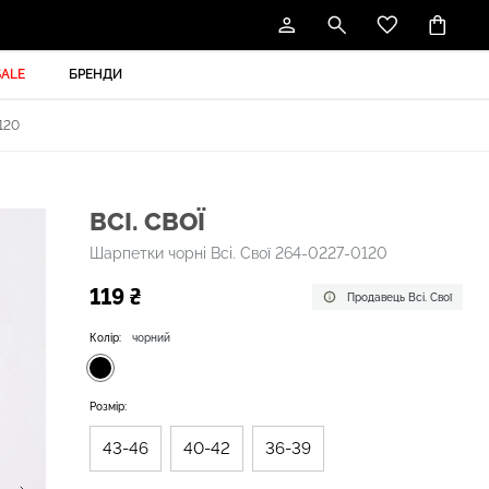
SALE
БРЕНДИ
120
ВСІ. СВОЇ
Шарпетки чорні Всі. Свої 264-0227-0120
119 ₴
Продавець Всі. Свої
Колір:
чорний
Розмір:
43-46
40-42
36-39